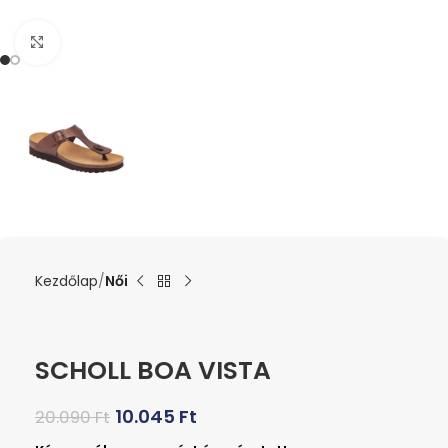
Kattints a nagyításhoz
Kezdőlap
Női
SCHOLL BOA VISTA
10.045
Ft
20.090
Ft