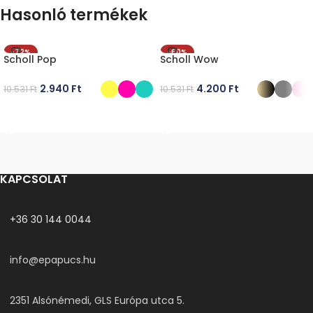
Hasonló termékek
-72%
-60%
Scholl Pop
Scholl Wow
2.940
Ft
4.200
Ft
10.531
Ft
10.531
Ft
OPCIÓK VÁLASZTÁSA
OPCIÓK VÁLASZTÁSA
KAPCSOLAT
+36 30 144 0044
info@epapucs.hu
2351 Alsónémedi, GLS Európa utca 5.