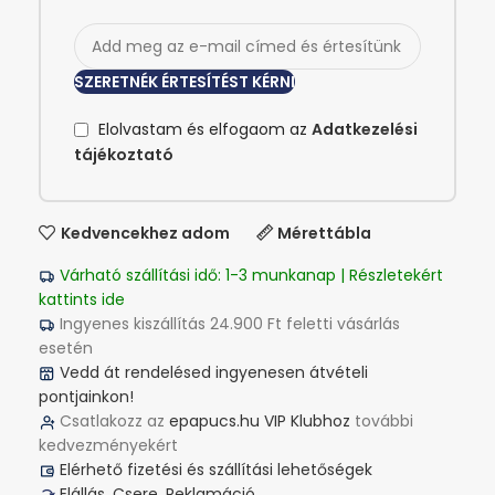
SZERETNÉK ÉRTESÍTÉST KÉRNI
Elolvastam és elfogaom az
Adatkezelési
tájékoztató
Kedvencekhez adom
Mérettábla
Várható szállítási idő: 1-3 munkanap | Részletekért
kattints ide
Ingyenes kiszállítás 24.900 Ft feletti vásárlás
esetén
Vedd át rendelésed ingyenesen átvételi
pontjainkon!
Csatlakozz az
epapucs.hu VIP Klubhoz
további
kedvezményekért
Elérhető fizetési és szállítási lehetőségek
Elállás, Csere, Reklamáció