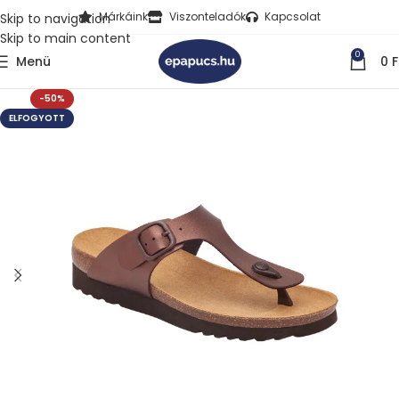
Márkáink
Viszonteladók
Kapcsolat
Skip to navigation
Skip to main content
0
Menü
0
F
-50%
ELFOGYOTT