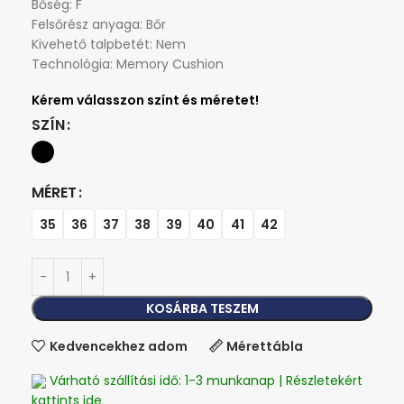
Bőség: F
Felsőrész anyaga: Bőr
Kivehető talpbetét: Nem
Technológia: Memory Cushion
SZÍN
MÉRET
35
36
37
38
39
40
41
42
KOSÁRBA TESZEM
Kedvencekhez adom
Mérettábla
Várható szállítási idő: 1-3 munkanap | Részletekért
kattints ide