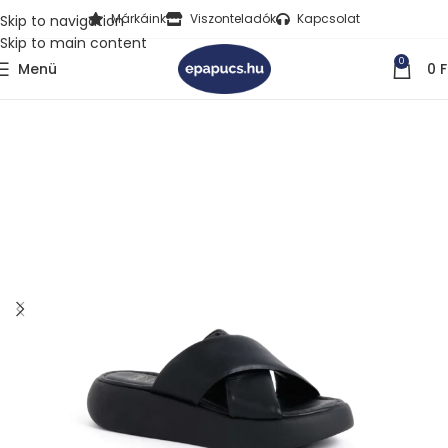
Márkáink
Viszonteladók
Kapcsolat
Skip to navigation
Skip to main content
0
Menü
0
F