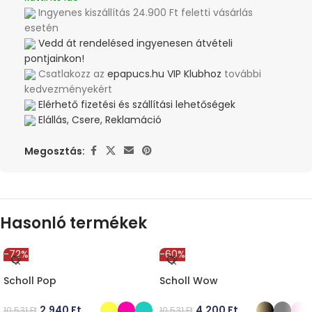
Ingyenes kiszállítás 24.900 Ft feletti vásárlás
esetén
Vedd át rendelésed ingyenesen átvételi
pontjainkon!
Csatlakozz az
epapucs.hu VIP Klubhoz
további
kedvezményekért
Elérhető fizetési és szállítási lehetőségek
Elállás, Csere, Reklamáció
Megosztás:
Hasonló termékek
-72%
-60%
Scholl Pop
Scholl Wow
2.940
Ft
4.200
Ft
10.531
Ft
10.531
Ft