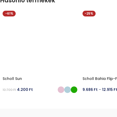
Hasonló termékek
-61%
-25%
Scholl Sun
Scholl Bahia Flip-
4.200
Ft
9.686
Ft
–
12.915
F
10.700
Ft
OPCIÓK VÁLASZTÁSA
OPCIÓK VÁLASZT