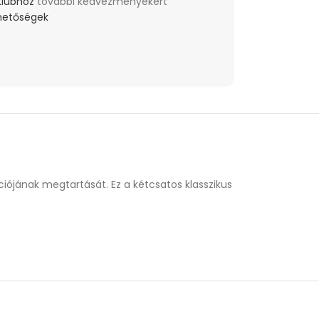
Klubhoz
további kedvezményekért
lehetőségek
iójának megtartását. Ez a kétcsatos klasszikus