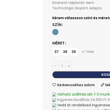
Kivehető talpbetét: Nem
Technológia: Bioprint Adapta
SZÍN
MÉRET
37
38
39
Törlés
KOS
Kedvencekhez adom
Mé
Várható szállítási idő: 1-3 munk
Ingyenes kiszállítás 24.900 Ft f
Vedd át rendelésed ingyenesen