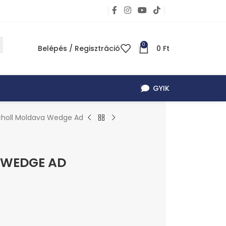
0
Belépés / Regisztráció
0
Ft
GYIK
choll Moldava Wedge Ad
 WEDGE AD