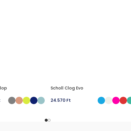
Flop
Scholl Clog Evo
t
24.570
Ft
ÁSA
OPCIÓK VÁLASZTÁSA