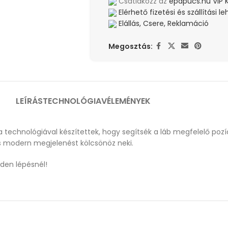
Csatlakozz az
epapucs.hu VIP 
Elérhető fizetési és szállítási 
Elállás, Csere, Reklamáció
Megosztás:
LEÍRÁS
TECHNOLÓGIA
VÉLEMÉNYEK
technológiával készítettek, hogy segítsék a láb megfelelő pozíc
és modern megjelenést kölcsönöz neki.
nden lépésnél!