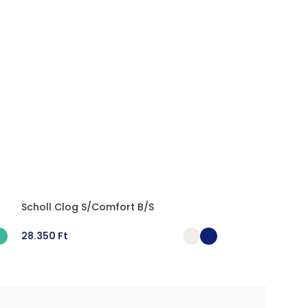
Scholl Clog S/Comfort B/S
Scholl Clog Ba
28.350
Ft
24.570
Ft
OPCIÓK VÁLASZTÁSA
OPCIÓK VÁLA