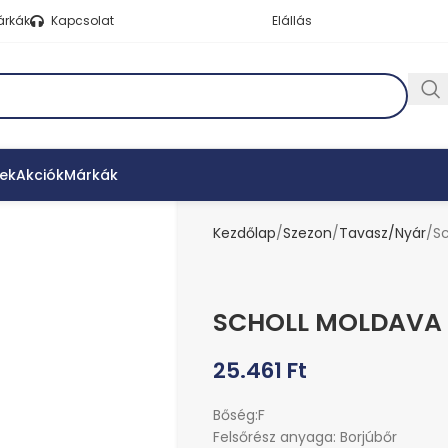
árkák
Kapcsolat
Elállás
ek
Akciók
Márkák
Kezdőlap
Szezon
Tavasz/Nyár
S
SCHOLL MOLDAVA
25.461
Ft
Bőség:F
Felsőrész anyaga: Borjúbőr