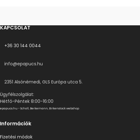
KAPCSOLAT
+36 30 144 0044
info@epapucs.hu
2351 Alsónémedi, GLS Európa utca 5.
Ügyfélszolgálat:
Hétfő-Péntek 8:00-16:00
epapucs.hu - Scholl, Berkemann, Birkenstock webshop
Információk
Fizetési módok