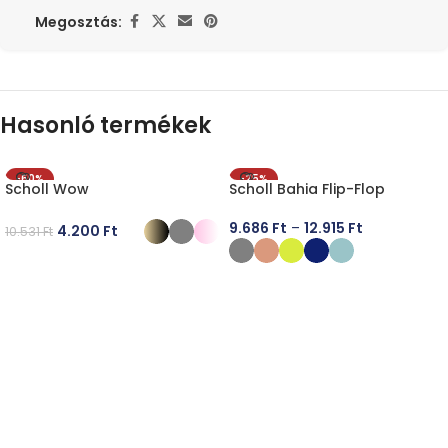
Megosztás:
Hasonló termékek
-60%
-25%
Scholl Wow
Scholl Bahia Flip-Flop
9.686
Ft
–
12.915
Ft
4.200
Ft
10.531
Ft
OPCIÓK VÁLASZTÁSA
OPCIÓK VÁLASZTÁSA