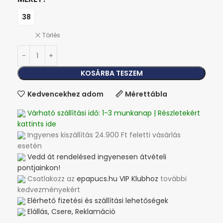
38
Törlés
KOSÁRBA TESZEM
Kedvencekhez adom
Mérettábla
Várható szállítási idő: 1-3 munkanap | Részletekért
kattints ide
Ingyenes kiszállítás 24.900 Ft feletti vásárlás
esetén
Vedd át rendelésed ingyenesen átvételi
pontjainkon!
Csatlakozz az
epapucs.hu VIP Klubhoz
további
kedvezményekért
Elérhető fizetési és szállítási lehetőségek
Elállás, Csere, Reklamáció