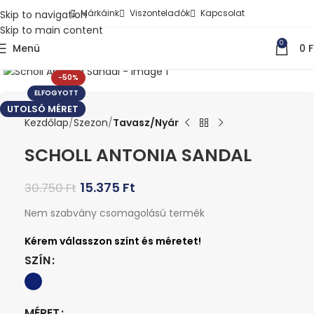
Márkáink
Viszonteladók
Kapcsolat
Skip to navigation
Skip to main content
0
Menü
0
F
Kattints a nagyításhoz
-50%
ELFOGYOTT
UTOLSÓ MÉRET
Kezdőlap
Szezon
Tavasz/Nyár
SCHOLL ANTONIA SANDAL
15.375
Ft
30.750
Ft
Nem szabvány csomagolású termék
SZÍN
MÉRET