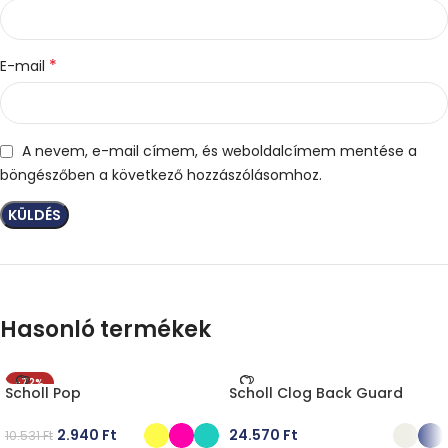
*
E-mail
A nevem, e-mail címem, és weboldalcímem mentése a
böngészőben a következő hozzászólásomhoz.
Hasonló termékek
-72%
Scholl Pop
Scholl Clog Back Guard
2.940
Ft
24.570
Ft
10.531
Ft