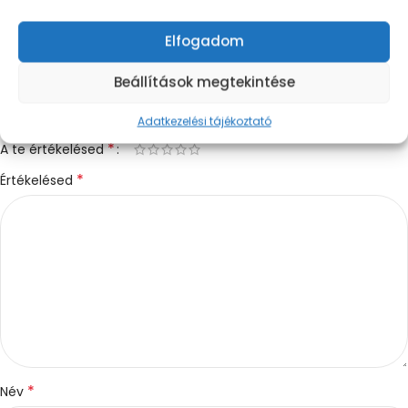
Értékelések
Még nincsenek értékelések.
Elfogadom
„Scholl Zafirah” értékelése elsőként
Beállítások megtekintése
*
Az e-mail címet nem tesszük közzé.
A kötelező mezőket
karakterrel jelöltük
Adatkezelési tájékoztató
*
A te értékelésed
*
Értékelésed
*
Név