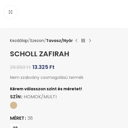
Kattints a nagyításhoz
Kezdőlap
Szezon
Tavasz/Nyár
SCHOLL ZAFIRAH
13.325
Ft
26.650
Ft
Nem szabvány csomagolású termék
SZÍN
HOMOK/MULTI
MÉRET
38