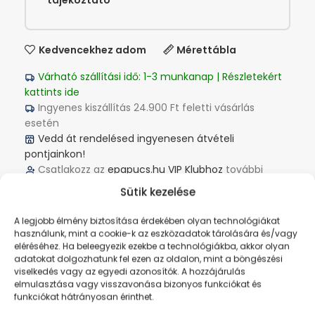
tájékoztató
Kedvencekhez adom
Mérettábla
Várható szállítási idő: 1-3 munkanap | Részletekért
kattints ide
Ingyenes kiszállítás 24.900 Ft feletti vásárlás
esetén
Vedd át rendelésed ingyenesen átvételi
pontjainkon!
Csatlakozz az
epapucs.hu VIP Klubhoz
további
kedvezményekért
Sütik kezelése
Elérhető fizetési és szállítási lehetőségek
Elállás, Csere, Reklamáció
A legjobb élmény biztosítása érdekében olyan technológiákat
használunk, mint a cookie-k az eszközadatok tárolására és/vagy
eléréséhez. Ha beleegyezik ezekbe a technológiákba, akkor olyan
Megosztás:
adatokat dolgozhatunk fel ezen az oldalon, mint a böngészési
viselkedés vagy az egyedi azonosítók. A hozzájárulás
elmulasztása vagy visszavonása bizonyos funkciókat és
funkciókat hátrányosan érinthet.
Vélemények