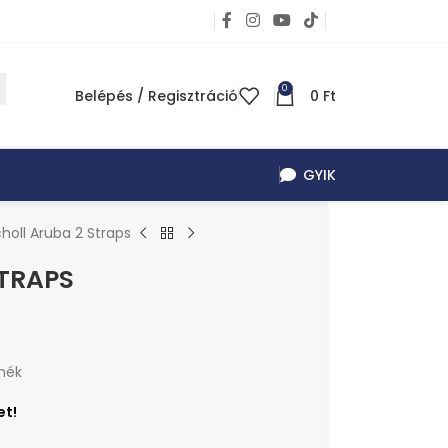
0
Belépés / Regisztráció
0
Ft
GYIK
holl Aruba 2 Straps
STRAPS
mék