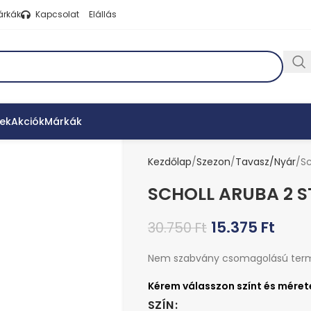
árkák
Kapcsolat
Elállás
ek
Akciók
Márkák
Kezdőlap
Szezon
Tavasz/Nyár
Sc
SCHOLL ARUBA 2 
15.375
Ft
30.750
Ft
Nem szabvány csomagolású ter
SZÍN