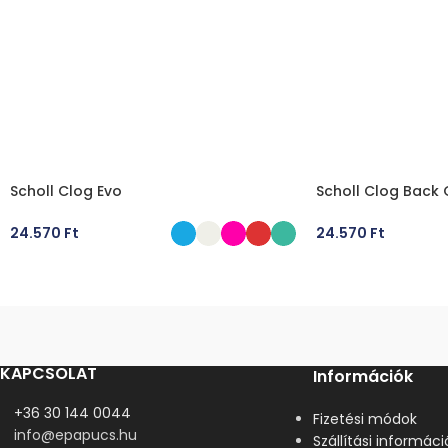
Scholl Clog Evo
Scholl Clog Back
24.570
Ft
24.570
Ft
OPCIÓK VÁLASZTÁSA
OPCIÓK VÁLASZT
KAPCSOLAT
Információk
+36 30 144 0044
Fizetési módok
info@epapucs.hu
Szállítási informáci