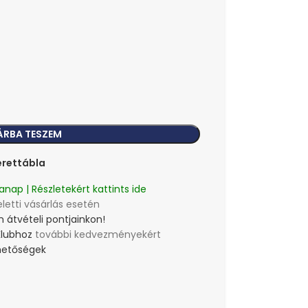
ÁRBA TESZEM
rettábla
anap | Részletekért kattints ide
eletti vásárlás esetén
 átvételi pontjainkon!
Klubhoz
további kedvezményekért
lehetőségek