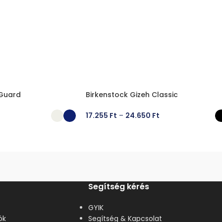
 Guard
Birkenstock Gizeh Classic
17.255
Ft
–
24.650
Ft
ÁSA
OPCIÓK VÁLASZTÁSA
Segítség kérés
GYIK
ók
Segítség & Kapcsolat