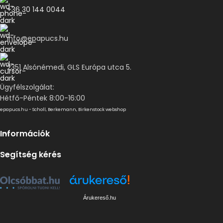
+36 30 144 0044
info@epapucs.hu
2351 Alsónémedi, GLS Európa utca 5.
Ügyfélszolgálat:
Hétfő-Péntek 8:00-16:00
epapucs.hu - Scholl, Berkemann, Birkenstock webshop
Információk
Segítség kérés
Árukereső.hu