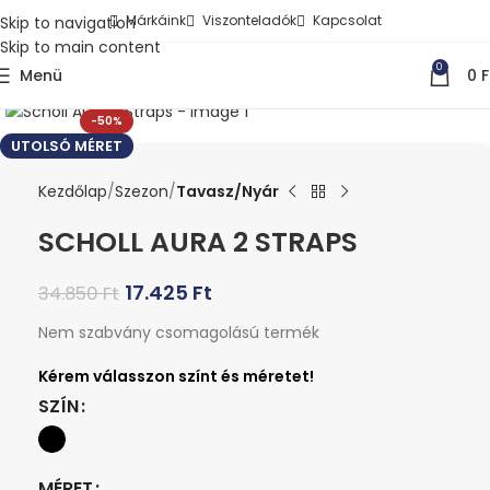
Márkáink
Viszonteladók
Kapcsolat
Skip to navigation
Skip to main content
0
Menü
0
F
Kattints a nagyításhoz
-50%
UTOLSÓ MÉRET
Kezdőlap
Szezon
Tavasz/Nyár
SCHOLL AURA 2 STRAPS
17.425
Ft
34.850
Ft
Nem szabvány csomagolású termék
SZÍN
MÉRET