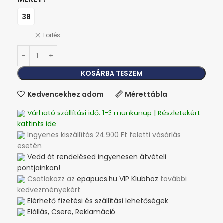
38
Törlés
KOSÁRBA TESZEM
Kedvencekhez adom
Mérettábla
Várható szállítási idő: 1-3 munkanap | Részletekért
kattints ide
Ingyenes kiszállítás 24.900 Ft feletti vásárlás
esetén
Vedd át rendelésed ingyenesen átvételi
pontjainkon!
Csatlakozz az
epapucs.hu VIP Klubhoz
további
kedvezményekért
Elérhető fizetési és szállítási lehetőségek
Elállás, Csere, Reklamáció