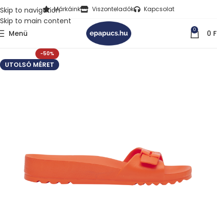
Márkáink
Viszonteladók
Kapcsolat
Skip to navigation
Skip to main content
0
Menü
0
F
-50%
UTOLSÓ MÉRET