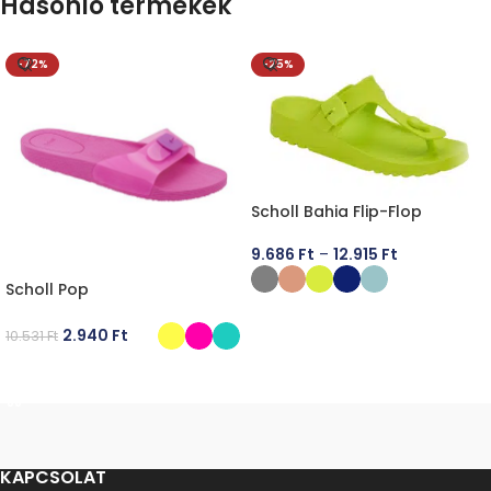
Hasonló termékek
-72%
-25%
Scholl Bahia Flip-Flop
9.686
Ft
–
12.915
Ft
Scholl Pop
OPCIÓK VÁLASZTÁSA
2.940
Ft
10.531
Ft
OPCIÓK VÁLASZTÁSA
KAPCSOLAT