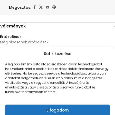
Megosztás:
Vélemények
Értékelések
Még nincsenek értékelések.
„Scholl Bahia 1 Strap” értékelése elsőként
Sütik kezelése
*
Az e-mail címet nem tesszük közzé.
A kötelező mezőket
karakterrel jelöltük
A legjobb élmény biztosítása érdekében olyan technológiákat
használunk, mint a cookie-k az eszközadatok tárolására és/vagy
eléréséhez. Ha beleegyezik ezekbe a technológiákba, akkor olyan
*
A te értékelésed
adatokat dolgozhatunk fel ezen az oldalon, mint a böngészési
*
Értékelésed
viselkedés vagy az egyedi azonosítók. A hozzájárulás
elmulasztása vagy visszavonása bizonyos funkciókat és
funkciókat hátrányosan érinthet.
Elfogadom