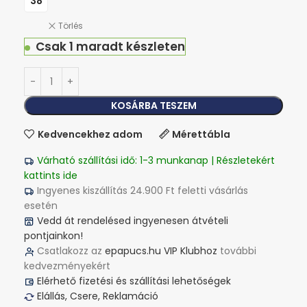
38
Törlés
Csak 1 maradt készleten
KOSÁRBA TESZEM
Kedvencekhez adom
Mérettábla
Várható szállítási idő: 1-3 munkanap | Részletekért
kattints ide
Ingyenes kiszállítás 24.900 Ft feletti vásárlás
esetén
Vedd át rendelésed ingyenesen átvételi
pontjainkon!
Csatlakozz az
epapucs.hu VIP Klubhoz
további
kedvezményekért
Elérhető fizetési és szállítási lehetőségek
Elállás, Csere, Reklamáció