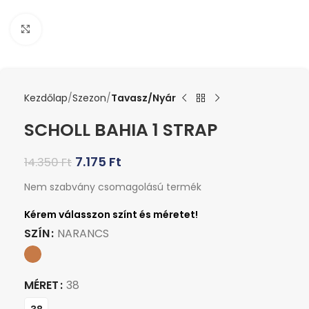
Kattints a nagyításhoz
Kezdőlap
Szezon
Tavasz/Nyár
SCHOLL BAHIA 1 STRAP
7.175
Ft
14.350
Ft
Nem szabvány csomagolású termék
SZÍN
NARANCS
MÉRET
38