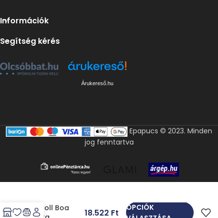
Információk
Segítség kérés
Árukereső.hu
Epapucs © 2023. Minden
jog fenntartva
OPCIÓK
Scholl Boa
18.522
Ft
Vista