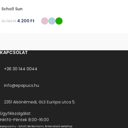
Scholl Sun
4.200
Ft
10.700
Ft
OPCIÓK VÁLASZTÁSA
KAPCSOLAT
+36 30 144 0044
info@epapucs.hu
2351 Alsónémedi, GLS Európa utca 5.
Ügyfélszolgálat:
Hétfő-Péntek 8:00-16:00
epapucs.hu - Scholl, Berkemann, Birkenstock webshop