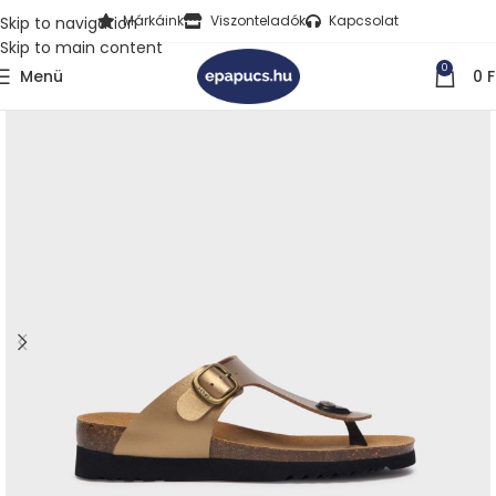
Márkáink
Viszonteladók
Kapcsolat
Skip to navigation
Skip to main content
0
Menü
0
F