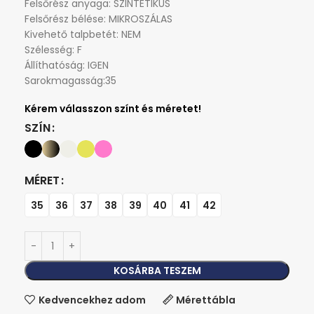
Felsőrész anyaga: SZINTETIKUS
Felsőrész bélése: MIKROSZÁLAS
Kivehető talpbetét: NEM
Szélesség: F
Állíthatóság: IGEN
Sarokmagasság:35
SZÍN
MÉRET
35
36
37
38
39
40
41
42
KOSÁRBA TESZEM
Kedvencekhez adom
Mérettábla