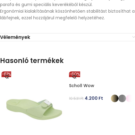
parafa és gumi speciális keverékéből készül.
Ergonómiai kialakításának köszönhetően stabilitást biztosíthat a
lábfejnek, ezzel hozzájárul megfelelő helyzetéhez.
Vélemények
Hasonló termékek
-61%
-60%
Scholl Wow
4.200
Ft
10.531
Ft
OPCIÓK VÁLASZTÁSA