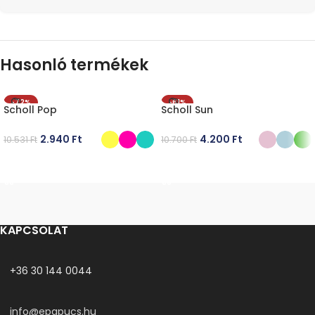
Hasonló termékek
-72%
-61%
Scholl Pop
Scholl Sun
2.940
Ft
4.200
Ft
10.531
Ft
10.700
Ft
OPCIÓK VÁLASZTÁSA
OPCIÓK VÁLASZTÁSA
KAPCSOLAT
+36 30 144 0044
info@epapucs.hu