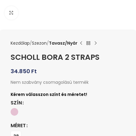
Kattints a nagyításhoz
Kezdőlap
Szezon
Tavasz/Nyár
SCHOLL BORA 2 STRAPS
34.850
Ft
Nem szabvány csomagolású termék
SZÍN
MÉRET