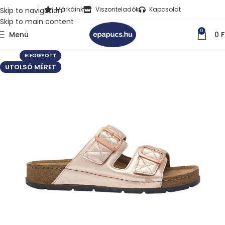
Márkáink
Viszonteladók
Kapcsolat
Skip to navigation
Skip to main content
0
Menü
0
F
ELFOGYOTT
UTOLSÓ MÉRET