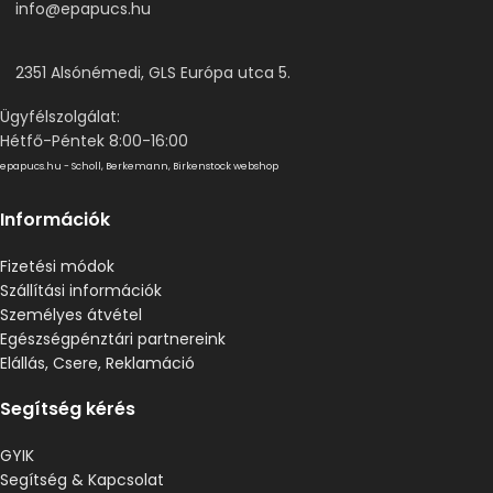
info@epapucs.hu
2351 Alsónémedi, GLS Európa utca 5.
Ügyfélszolgálat:
Hétfő-Péntek 8:00-16:00
epapucs.hu - Scholl, Berkemann, Birkenstock webshop
Információk
Fizetési módok
Szállítási információk
Személyes átvétel
Egészségpénztári partnereink
Elállás, Csere, Reklamáció
Segítség kérés
GYIK
Segítség & Kapcsolat