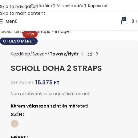
Márkáink
Viszonteladók
Kapcsolat
Skip to navigation
Skip to main content
0
Menü
0
F
Kattints a nagyításhoz
-50%
UTOLSÓ MÉRET
Kezdőlap
Szezon
Tavasz/Nyár
SCHOLL DOHA 2 STRAPS
15.375
Ft
30.750
Ft
Nem szabvány csomagolású termék
SZÍN
MÉRET