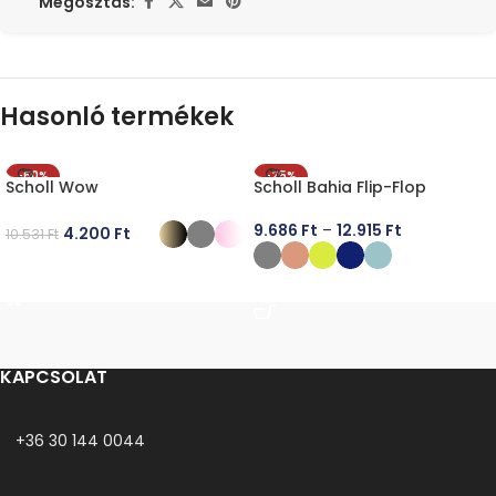
Megosztás:
Hasonló termékek
-60%
-25%
Scholl Wow
Scholl Bahia Flip-Flop
9.686
Ft
–
12.915
Ft
4.200
Ft
10.531
Ft
OPCIÓK VÁLASZTÁSA
OPCIÓK VÁLASZTÁSA
KAPCSOLAT
+36 30 144 0044