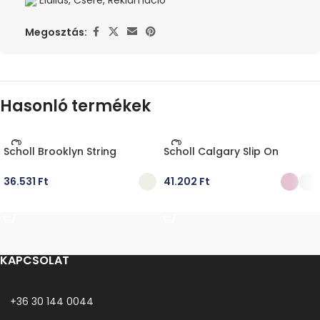
Elállás, Csere, Reklamáció
Megosztás:
Hasonló termékek
Scholl Brooklyn String
Scholl Calgary Slip On
36.531
Ft
41.202
Ft
OPCIÓK VÁLASZTÁSA
OPCIÓK VÁLASZTÁSA
KAPCSOLAT
+36 30 144 0044