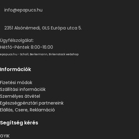
info@epapucs.hu
2351 Alsónémedi, GLS Európa utca 5.
Ügyfélszolgálat:
Hétfő-Péntek 8:00-16:00
epapucs.hu - Scholl, Berkemann, Birkenstock webshop
Információk
Fizetési módok
Szállítási információk
Személyes átvétel
Egészségpénztári partnereink
Elállás, Csere, Reklamáció
Segítség kérés
GYIK