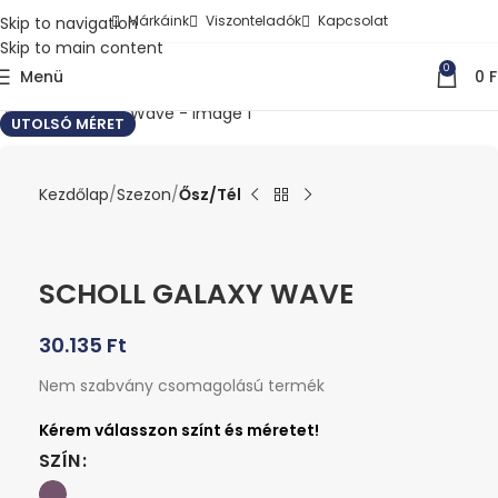
Márkáink
Viszonteladók
Kapcsolat
Skip to navigation
Skip to main content
0
Menü
0
F
Kattints a nagyításhoz
UTOLSÓ MÉRET
Kezdőlap
Szezon
Ősz/Tél
SCHOLL GALAXY WAVE
30.135
Ft
Nem szabvány csomagolású termék
SZÍN