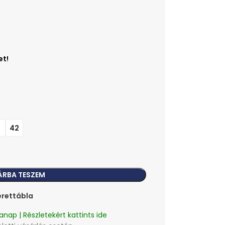
1
42
ÁRBA TESZEM
rettábla
anap | Részletekért kattints ide