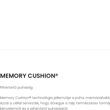
MEMORY CUSHION®
Pihentető puhaság
Memory Cushion® technológia jellemzője a puha, memóriahabbal
Azzal a céllal tervezték, hogy átvegye a talp természetes form
kényelemről és a pihentető puhaságról.