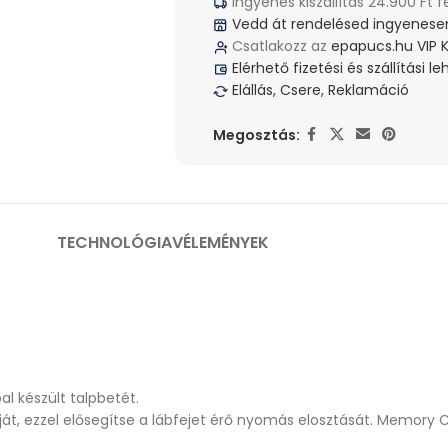
Ingyenes kiszállítás 24.900 Ft f
Vedd át rendelésed ingyenesen
Csatlakozz az
epapucs.hu VIP 
Elérhető fizetési és szállítási 
Elállás, Csere, Reklamáció
Megosztás:
TECHNOLÓGIA
VÉLEMÉNYEK
 készült talpbetét.
áját, ezzel elősegítse a lábfejet érő nyomás elosztását. Memor