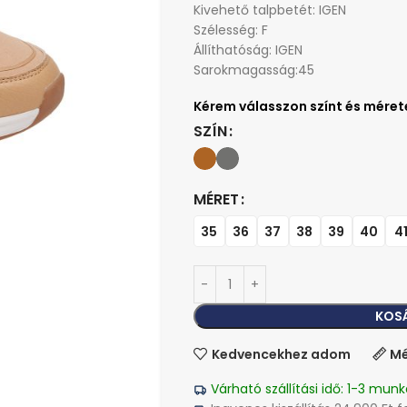
Kivehető talpbetét: IGEN
Szélesség: F
Állíthatóság: IGEN
Sarokmagasság:45
SZÍN
MÉRET
35
36
37
38
39
40
4
KOS
Kedvencekhez adom
Mé
Várható szállítási idő: 1-3 munk