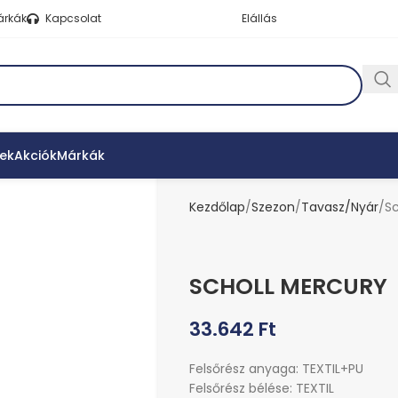
árkák
Kapcsolat
Elállás
ek
Akciók
Márkák
Kezdőlap
Szezon
Tavasz/Nyár
Sc
SCHOLL MERCURY
33.642
Ft
Felsőrész anyaga: TEXTIL+PU
Felsőrész bélése: TEXTIL