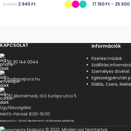
2.940
Ft
17.150
Ft
–
25.500
10.531
Ft
OPCIÓK VÁLASZTÁSA
OPCIÓK VÁLASZT
KAPCSOLAT
Információk
Fizetési módok
+36 30 144 0044
Szállítási informáci
Személyes átvétel
Egészségpénztári p
info@epapucs.hu
Elállás, Csere, Rek
2351 Alsónémedi, GLS Európa utca 5.
Ügyfélszolgálat:
Hétfő-Péntek 8:00-16:00
epapucs.hu - Scholl, Berkemann, Birkenstock webshop
Epapucs © 2023. Minden jog fenntartva