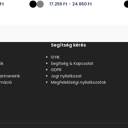
Ft
17.255
Ft
–
24.650
Ft
ÁSA
OPCIÓK VÁLASZTÁSA
Segítség kérés
GYIK
ók
Segítség & Kapcsolat
GDPR
artnereink
Jogi nyilatkozat
lamáció
Megfelelőségi nyilatkozatok