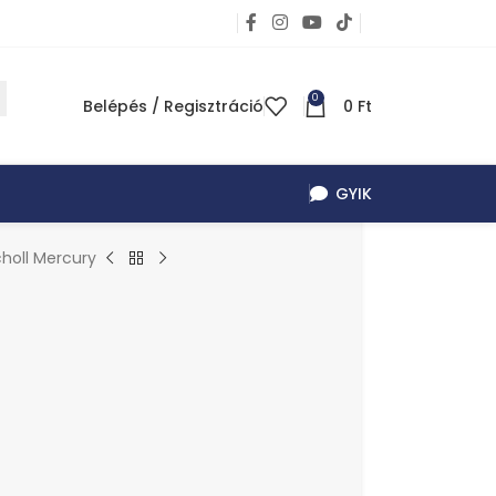
0
Belépés / Regisztráció
0
Ft
GYIK
holl Mercury