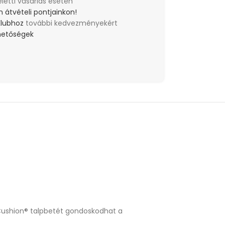
eletti vásárlás esetén
 átvételi pontjainkon!
Klubhoz
további kedvezményekért
lehetőségek
y Cushion® talpbetét gondoskodhat a