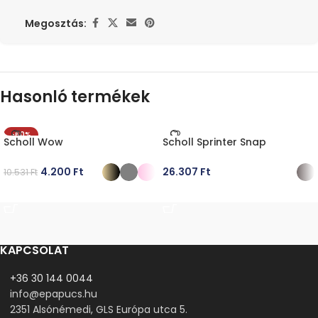
Megosztás:
Hasonló termékek
-60%
Scholl Wow
Scholl Sprinter Snap
4.200
Ft
26.307
Ft
10.531
Ft
OPCIÓK VÁLASZTÁSA
OPCIÓK VÁLASZTÁSA
KAPCSOLAT
+36 30 144 0044
info@epapucs.hu
2351 Alsónémedi, GLS Európa utca 5.