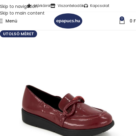
Márkáink
Viszonteladók
Kapcsolat
Skip to navigation
Skip to main content
0
Menü
0
F
UTOLSÓ MÉRET