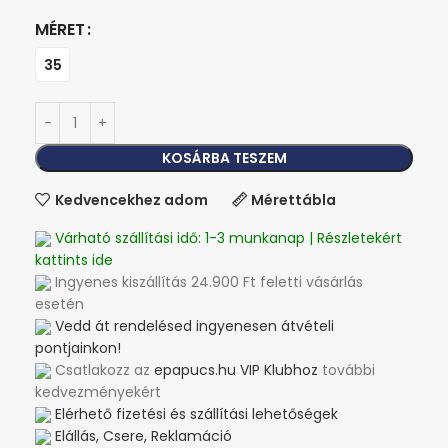
MÉRET
35
KOSÁRBA TESZEM
Kedvencekhez adom
Mérettábla
Várható szállítási idő: 1-3 munkanap | Részletekért
kattints ide
Ingyenes kiszállítás 24.900 Ft feletti vásárlás
esetén
Vedd át rendelésed ingyenesen átvételi
pontjainkon!
Csatlakozz az
epapucs.hu VIP Klubhoz
további
kedvezményekért
Elérhető fizetési és szállítási lehetőségek
Elállás, Csere, Reklamáció