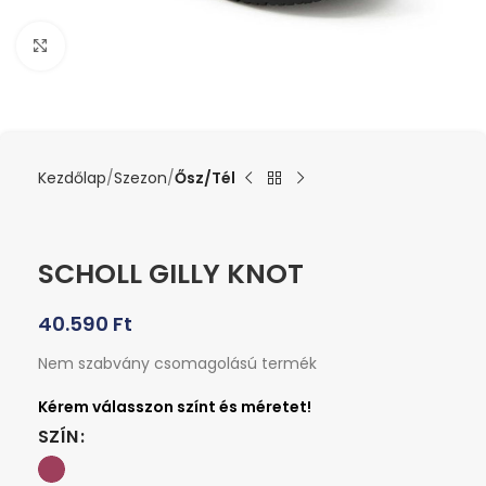
Kattints a nagyításhoz
Kezdőlap
Szezon
Ősz/Tél
SCHOLL GILLY KNOT
40.590
Ft
Nem szabvány csomagolású termék
SZÍN