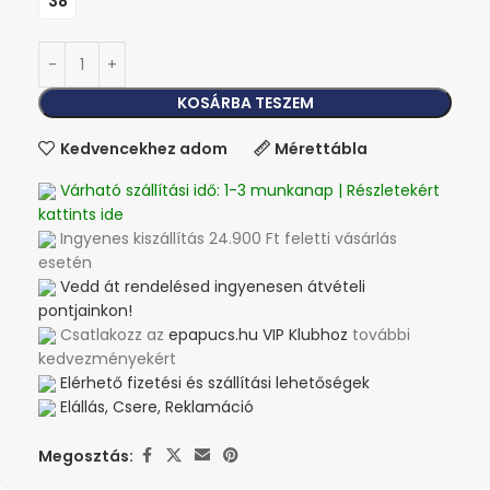
38
KOSÁRBA TESZEM
Kedvencekhez adom
Mérettábla
Várható szállítási idő: 1-3 munkanap | Részletekért
kattints ide
Ingyenes kiszállítás 24.900 Ft feletti vásárlás
esetén
Vedd át rendelésed ingyenesen átvételi
pontjainkon!
Csatlakozz az
epapucs.hu VIP Klubhoz
további
kedvezményekért
Elérhető fizetési és szállítási lehetőségek
Elállás, Csere, Reklamáció
Megosztás: