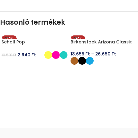
Hasonló termékek
-72%
-30%
Scholl Pop
Birkenstock Arizona Classic
18.655
Ft
–
26.650
Ft
2.940
Ft
10.531
Ft
OPCIÓK VÁLASZTÁSA
OPCIÓK VÁLASZTÁSA