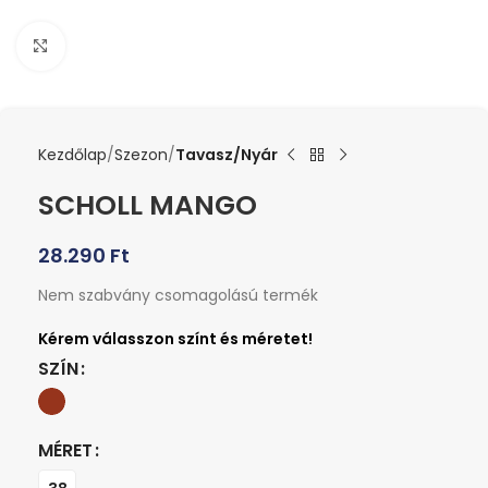
Kattints a nagyításhoz
Kezdőlap
Szezon
Tavasz/Nyár
SCHOLL MANGO
28.290
Ft
Nem szabvány csomagolású termék
SZÍN
MÉRET