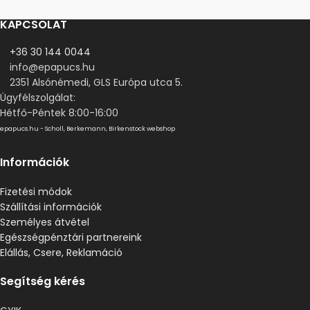
KAPCSOLAT
+36 30 144 0044
info@epapucs.hu
2351 Alsónémedi, GLS Európa utca 5.
Ügyfélszolgálat:
Hétfő-Péntek 8:00-16:00
epapucs.hu - Scholl, Berkemann, Birkenstock webshop
Információk
Fizetési módok
Szállítási információk
Személyes átvétel
Egészségpénztári partnereink
Elállás, Csere, Reklamáció
Segítség kérés