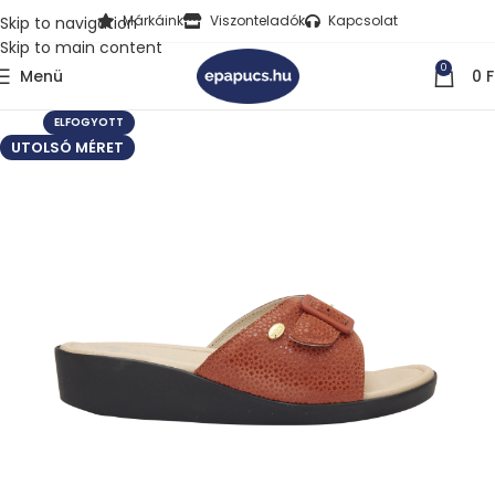
Márkáink
Viszonteladók
Kapcsolat
Skip to navigation
Skip to main content
0
Menü
0
F
ELFOGYOTT
UTOLSÓ MÉRET