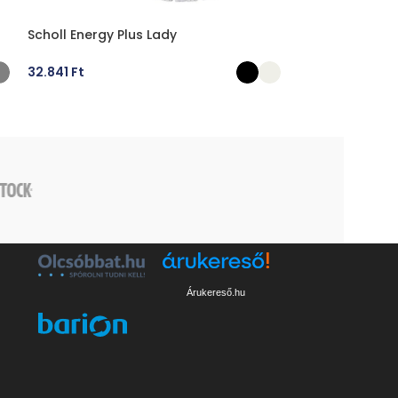
Scholl Energy Plus Lady
Scholl New Spri
32.841
Ft
26.307
Ft
OPCIÓK VÁLASZTÁSA
OPCIÓK VÁLA
Árukereső.hu