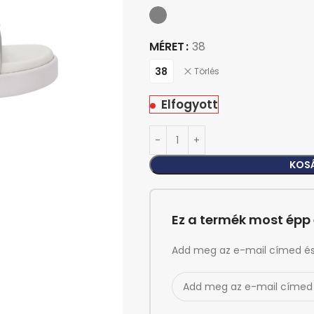
MÉRET
38
38
Törlés
Elfogyott
KOS
Ez a termék most épp 
Add meg az e-mail címed és é