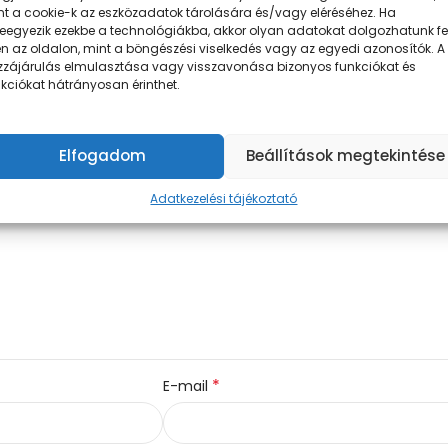
nt a cookie-k az eszközadatok tárolására és/vagy eléréséhez. Ha
leegyezik ezekbe a technológiákba, akkor olyan adatokat dolgozhatunk fe
n az oldalon, mint a böngészési viselkedés vagy az egyedi azonosítók. A
zzájárulás elmulasztása vagy visszavonása bizonyos funkciókat és
errel jelöltük
kciókat hátrányosan érinthet.
Elfogadom
Beállítások megtekintése
Adatkezelési tájékoztató
*
E-mail