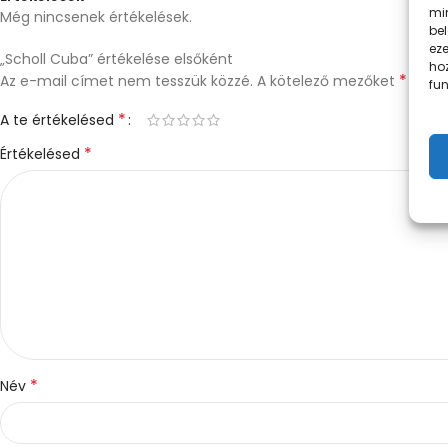
mi
Még nincsenek értékelések.
be
eze
„Scholl Cuba” értékelése elsőként
ho
*
Az e-mail címet nem tesszük közzé.
A kötelező mezőket
karakt
fun
*
A te értékelésed
*
Értékelésed
*
Név