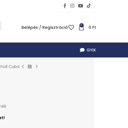
0
Belépés / Regisztráció
0
Ft
GYIK
choll Cuba
mék