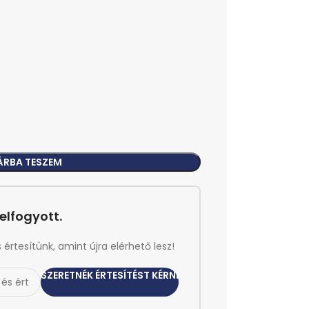
ÁRBA TESZEM
elfogyott.
rtesítünk, amint újra elérhető lesz!
SZERETNÉK ÉRTESÍTÉST KÉRNI