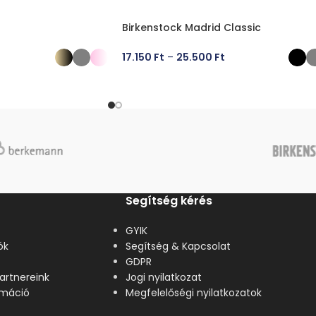
Birkenstock Madrid Classic
17.150
Ft
–
25.500
Ft
ÁSA
OPCIÓK VÁLASZTÁSA
Segítség kérés
GYIK
ók
Segítség & Kapcsolat
GDPR
artnereink
Jogi nyilatkozat
lamáció
Megfelelőségi nyilatkozatok