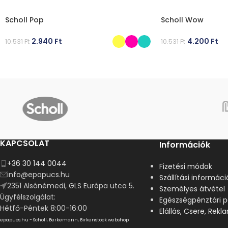
Scholl Pop
Scholl Wow
2.940
Ft
4.200
Ft
10.531
Ft
10.531
Ft
OPCIÓK VÁLASZTÁSA
OPCIÓK VÁLASZT
KAPCSOLAT
Információk
+36 30 144 0044
Fizetési módok
info@epapucs.hu
Szállítási informáci
2351 Alsónémedi, GLS Európa utca 5.
Személyes átvétel
Ügyfélszolgálat:
Egészségpénztári p
Hétfő-Péntek 8:00-16:00
Elállás, Csere, Rek
epapucs.hu - Scholl, Berkemann, Birkenstock webshop