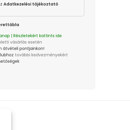
az
Adatkezelési tájékoztató
rettábla
anap | Részletekért kattints ide
eletti vásárlás esetén
 átvételi pontjainkon!
Klubhoz
további kedvezményekért
lehetőségek