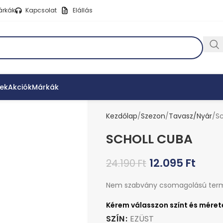
árkák
Kapcsolat
Elállás
ek
Akciók
Márkák
Kezdőlap
Szezon
Tavasz/Nyár
S
SCHOLL CUBA
12.095
Ft
24.190
Ft
Nem szabvány csomagolású ter
SZÍN
EZÜST