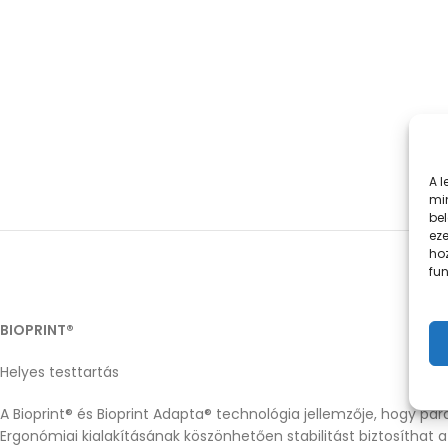
A 
mi
be
eze
ho
fun
BIOPRINT®
Helyes testtartás
A Bioprint® és Bioprint Adapta® technológia jellemzője, hogy par
Ergonómiai kialakításának köszönhetően stabilitást biztosíthat a