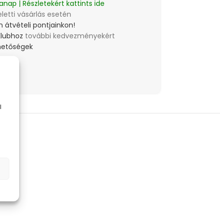
anap | Részletekért kattints ide
eletti vásárlás esetén
 átvételi pontjainkon!
Klubhoz
további kedvezményekért
lehetőségek
l