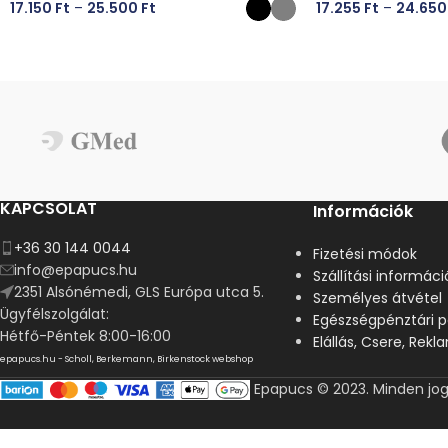
17.150
Ft
–
25.500
Ft
17.255
Ft
–
24.65
OPCIÓK VÁLASZTÁSA
OPCIÓK VÁLASZT
KAPCSOLAT
Információk
+36 30 144 0044
Fizetési módok
info@epapucs.hu
Szállítási informáci
2351 Alsónémedi, GLS Európa utca 5.
Személyes átvétel
Ügyfélszolgálat:
Egészségpénztári p
Hétfő-Péntek 8:00-16:00
Elállás, Csere, Rek
epapucs.hu - Scholl, Berkemann, Birkenstock webshop
Epapucs © 2023. Minden jog