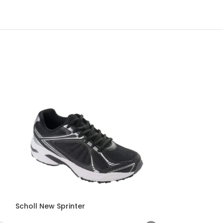
Scholl New Sprinter
Scholl Bonus 