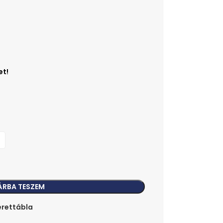
1
ÁRBA TESZEM
rettábla