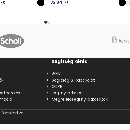
0
Ft
32.841
Ft
ÁSA
OPCIÓK VÁLASZTÁSA
Segítség kérés
GYIK
ók
Segítség & Kapcsolat
GDPR
artnereink
Jogi nyilatkozat
lamáció
Megfelelőségi nyilatkozatok
 fenntartva