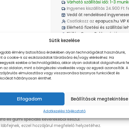
Várható szállítási idő: 1-3 munk
Ingyenes kiszállítás 24.900 Ft f
Vedd át rendelésed ingyenesen
Csatlakozz az
epapucs.hu VIP 
Elérhető fizetési és szállítási 
Elállás, Csere, Reklamáció
Sütik kezelése
Megosztás:
legjobb élmény biztosítása érdekében olyan technológiákat használunk,
nt a cookie-k az eszközadatok tárolására és/vagy eléréséhez. Ha
leegyezik ezekbe a technológiákba, akkor olyan adatokat dolgozhatunk fe
n az oldalon, mint a böngészési viselkedés vagy az egyedi azonosítók. A
zzájárulás elmulasztása vagy visszavonása bizonyos funkciókat és
TECHNOLÓGIA
VÉLEMÉNYEK
kciókat hátrányosan érinthet.
Elfogadom
Beállítások megtekintése
Adatkezelési tájékoztató
afa és gumi speciális keverékéből készül.
 lábfejnek, ezzel hozzájárul megfelelő helyzetéhez.