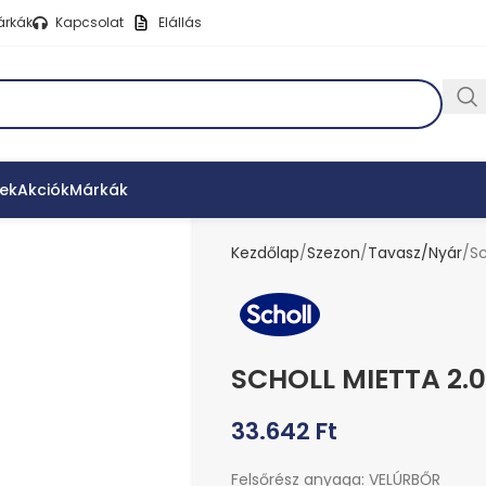
árkák
Kapcsolat
Elállás
ek
Akciók
Márkák
Kezdőlap
Szezon
Tavasz/Nyár
Sc
SCHOLL MIETTA 2.0
33.642
Ft
Felsőrész anyaga: VELÚRBŐR