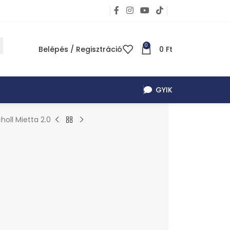
0
Belépés / Regisztráció
0
Ft
GYIK
holl Mietta 2.0