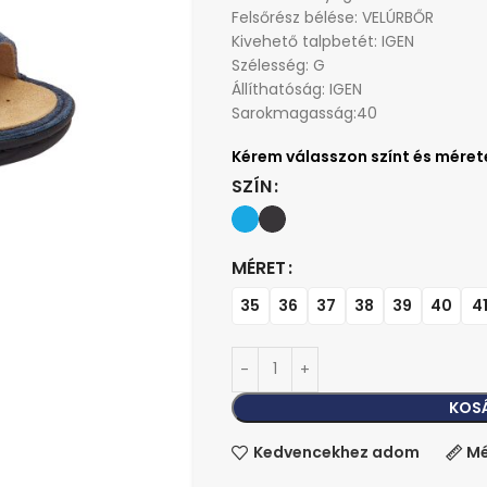
Felsőrész bélése: VELÚRBŐR
Kivehető talpbetét: IGEN
Szélesség: G
Állíthatóság: IGEN
Sarokmagasság:40
SZÍN
MÉRET
35
36
37
38
39
40
4
KOS
Kedvencekhez adom
Mé