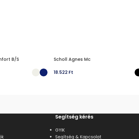
fort B/S
Scholl Agnes Mc
18.522
Ft
ÁSA
OPCIÓK VÁLASZTÁSA
Segítség kérés
GYIK
ók
Segítség & Kapcsolat