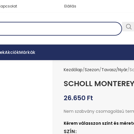
Kapcsolat
Elállás
ek
Akciók
Márkák
Kezdőlap
Szezon
Tavasz/Nyár
Sc
SCHOLL MONTEREY
26.650
Ft
Nem szabvány csomagolású ter
SZÍN