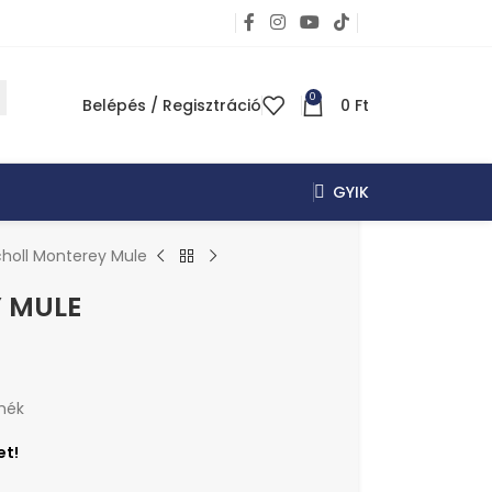
0
Belépés / Regisztráció
0
Ft
GYIK
holl Monterey Mule
 MULE
mék