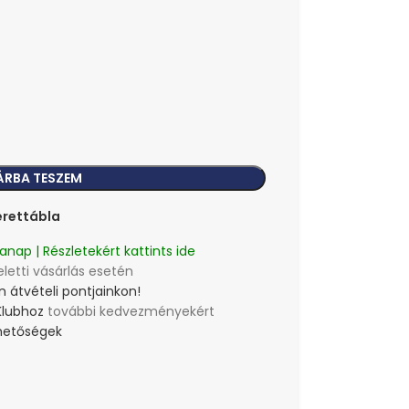
ÁRBA TESZEM
rettábla
anap | Részletekért kattints ide
eletti vásárlás esetén
 átvételi pontjainkon!
Klubhoz
további kedvezményekért
lehetőségek