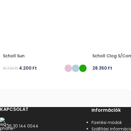
Scholl Sun
Scholl Clog S/Com
4.200
Ft
28.350
Ft
10.700
Ft
OPCIÓK VÁLASZTÁSA
OPCIÓK VÁLASZT
KAPCSOLAT
Információk
Fizetési módok
+36 30 144 0044
Szállítási informáci