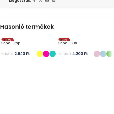
Megosztás:
Hasonló termékek
-72%
-61%
Scholl Pop
Scholl Sun
2.940
Ft
4.200
Ft
10.531
Ft
10.700
Ft
OPCIÓK VÁLASZTÁSA
OPCIÓK VÁLASZTÁSA