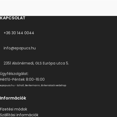
KAPCSOLAT
+36 30 144 0044
info@epapucs.hu
2351 Alsónémedi, GLS Európa utca 5.
Ügyfélszolgálat:
Hétfő-Péntek 8:00-16:00
epapucs.hu - Scholl, Berkemann, Birkenstock webshop
Információk
Fizetési módok
Szállítási információk