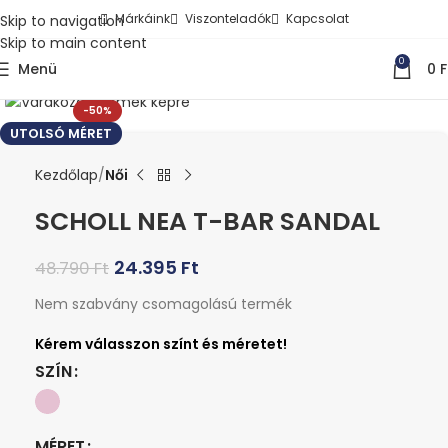
Márkáink
Viszonteladók
Kapcsolat
Skip to navigation
Skip to main content
0
Menü
0
F
Kattints a nagyításhoz
-50%
UTOLSÓ MÉRET
Kezdőlap
Női
SCHOLL NEA T-BAR SANDAL
24.395
Ft
48.790
Ft
Nem szabvány csomagolású termék
SZÍN
MÉRET