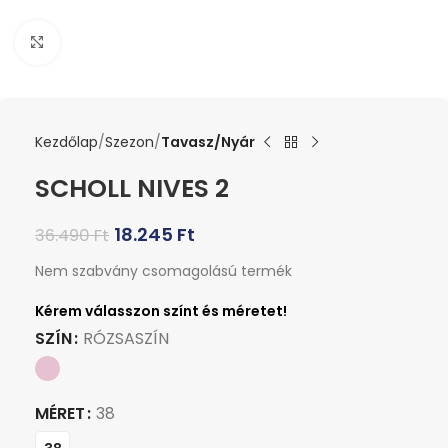
Kattints a nagyításhoz
Kezdőlap
Szezon
Tavasz/Nyár
SCHOLL NIVES 2
18.245
Ft
36.490
Ft
Nem szabvány csomagolású termék
SZÍN
RÓZSASZÍN
MÉRET
38