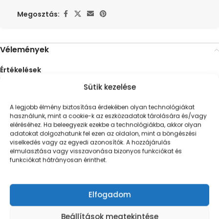
Megosztás:
Vélemények
Értékelések
Még nincsenek értékelések.
Sütik kezelése
„Scholl Nives 2” értékelése elsőként
A legjobb élmény biztosítása érdekében olyan technológiákat
*
Az e-mail címet nem tesszük közzé.
A kötelező mezőket
használunk, mint a cookie-k az eszközadatok tárolására és/vagy
karakterrel jelöltük
eléréséhez. Ha beleegyezik ezekbe a technológiákba, akkor olyan
adatokat dolgozhatunk fel ezen az oldalon, mint a böngészési
*
A te értékelésed
viselkedés vagy az egyedi azonosítók. A hozzájárulás
elmulasztása vagy visszavonása bizonyos funkciókat és
*
Értékelésed
funkciókat hátrányosan érinthet.
Elfogadom
Beállítások megtekintése