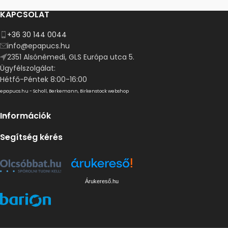
KAPCSOLAT
+36 30 144 0044
info@epapucs.hu
2351 Alsónémedi, GLS Európa utca 5.
Ügyfélszolgálat:
Hétfő-Péntek 8:00-16:00
epapucs.hu - Scholl, Berkemann, Birkenstock webshop
Információk
Segítség kérés
Árukereső.hu