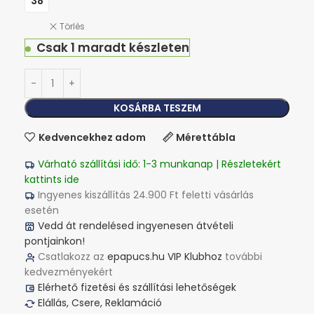
38
Törlés
Csak 1 maradt készleten
KOSÁRBA TESZEM
Kedvencekhez adom
Mérettábla
Várható szállítási idő: 1-3 munkanap | Részletekért
kattints ide
Ingyenes kiszállítás 24.900 Ft feletti vásárlás
esetén
Vedd át rendelésed ingyenesen átvételi
pontjainkon!
Csatlakozz az
epapucs.hu VIP Klubhoz
további
kedvezményekért
Elérhető fizetési és szállítási lehetőségek
Elállás, Csere, Reklamáció