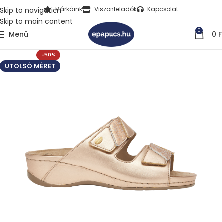
Márkáink
Viszonteladók
Kapcsolat
Skip to navigation
Skip to main content
0
Menü
0
F
-50%
UTOLSÓ MÉRET