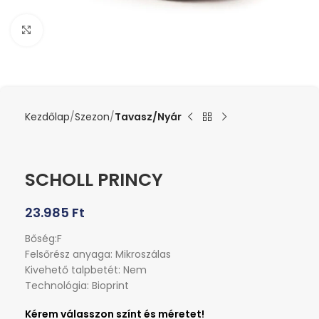
Kattints a nagyításhoz
Kezdőlap
Szezon
Tavasz/Nyár
SCHOLL PRINCY
23.985
Ft
Bőség:F
Felsőrész anyaga: Mikroszálas
Kivehető talpbetét: Nem
Technológia: Bioprint