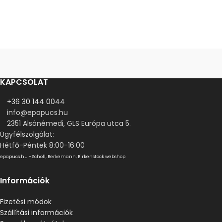
KAPCSOLAT
+36 30 144 0044
info@epapucs.hu
2351 Alsónémedi, GLS Európa utca 5.
Ügyfélszolgálat:
Hétfő-Péntek 8:00-16:00
epapucs.hu - Scholl, Berkemann, Birkenstock webshop
Információk
Fizetési módok
Szállítási információk