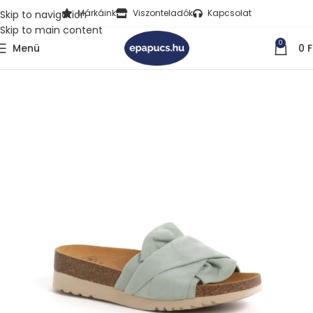
Márkáink
Viszonteladók
Kapcsolat
Skip to navigation
Skip to main content
0
Menü
0
F