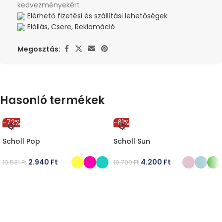
kedvezményekért
Elérhető fizetési és szállítási lehetőségek
Elállás, Csere, Reklamáció
Megosztás:
Hasonló termékek
-72%
-61%
Scholl Pop
Scholl Sun
2.940
Ft
4.200
Ft
10.531
Ft
10.700
Ft
OPCIÓK VÁLASZTÁSA
OPCIÓK VÁLASZTÁSA