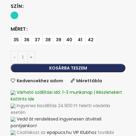
SZÍN
MÉRET
35
36
37
38
39
40
41
42
KOSÁRBA TESZEM
Kedvencekhez adom
Mérettábla
Várható szállítási idő: 1-3 munkanap | Részletekért
kattints ide
Ingyenes kiszállítás 24.900 Ft feletti vásárlás
esetén
Vedd át rendelésed ingyenesen átvételi
pontjainkon!
Csatlakozz az
epapucs.hu VIP Klubhoz
további