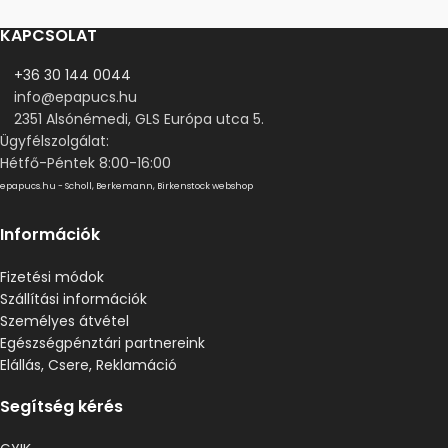
KAPCSOLAT
+36 30 144 0044
info@epapucs.hu
2351 Alsónémedi, GLS Európa utca 5.
Ügyfélszolgálat:
Hétfő-Péntek 8:00-16:00
epapucs.hu - Scholl, Berkemann, Birkenstock webshop
Információk
Fizetési módok
Szállítási információk
Személyes átvétel
Egészségpénztári partnereink
Elállás, Csere, Reklamáció
Segítség kérés