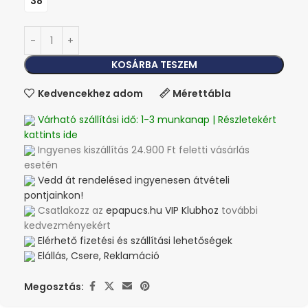
38
KOSÁRBA TESZEM
Kedvencekhez adom
Mérettábla
Várható szállítási idő: 1-3 munkanap | Részletekért
kattints ide
Ingyenes kiszállítás 24.900 Ft feletti vásárlás
esetén
Vedd át rendelésed ingyenesen átvételi
pontjainkon!
Csatlakozz az
epapucs.hu VIP Klubhoz
további
kedvezményekért
Elérhető fizetési és szállítási lehetőségek
Elállás, Csere, Reklamáció
Megosztás: