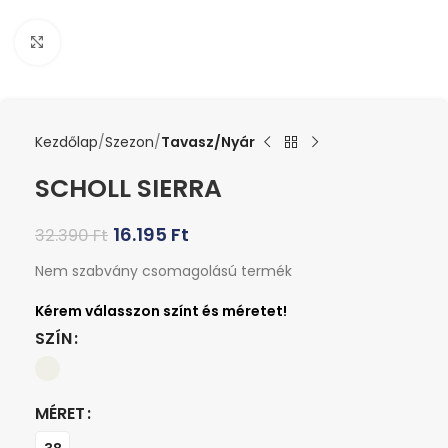
Kattints a nagyításhoz
Kezdőlap
Szezon
Tavasz/Nyár
SCHOLL SIERRA
16.195
Ft
32.390
Ft
Nem szabvány csomagolású termék
SZÍN
MÉRET