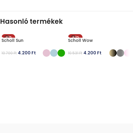
Hasonló termékek
-61%
-60%
Scholl Sun
Scholl Wow
4.200
Ft
4.200
Ft
10.700
Ft
10.531
Ft
OPCIÓK VÁLASZTÁSA
OPCIÓK VÁLASZTÁSA