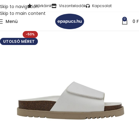
Márkáink
Viszonteladók
Kapcsolat
Skip to navigation
Skip to main content
0
Menü
0
F
-50%
UTOLSÓ MÉRET