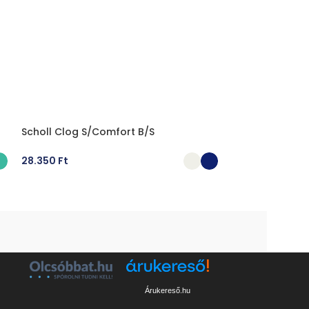
Scholl Clog S/Comfort B/S
Birkenstock Ma
28.350
Ft
17.150
Ft
–
25.
OPCIÓK VÁLASZTÁSA
OPCIÓK VÁLA
Árukereső.hu