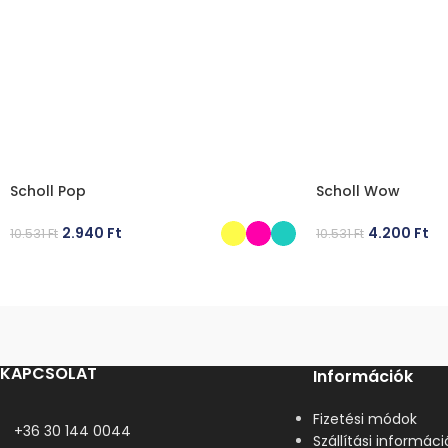
Scholl Pop
Scholl Wow
2.940
Ft
4.200
Ft
10.531
Ft
10.531
Ft
OPCIÓK VÁLASZTÁSA
OPCIÓK VÁLASZT
KAPCSOLAT
Információk
Fizetési módok
+36 30 144 0044
Szállítási informáci