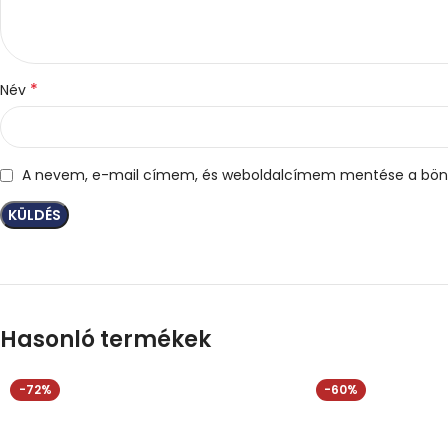
*
Név
A nevem, e-mail címem, és weboldalcímem mentése a bön
Hasonló termékek
-72%
-60%