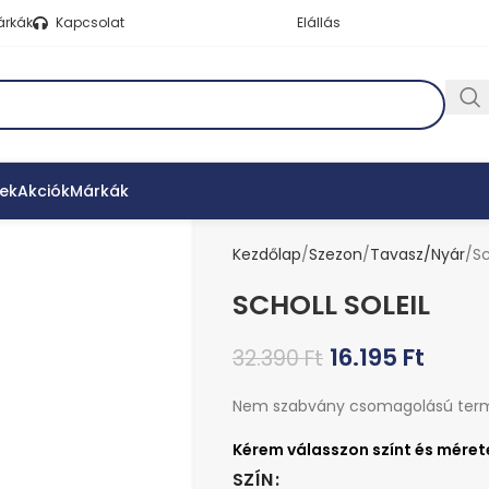
árkák
Kapcsolat
Elállás
ek
Akciók
Márkák
Kezdőlap
Szezon
Tavasz/Nyár
Sc
SCHOLL SOLEIL
16.195
Ft
32.390
Ft
Nem szabvány csomagolású ter
SZÍN