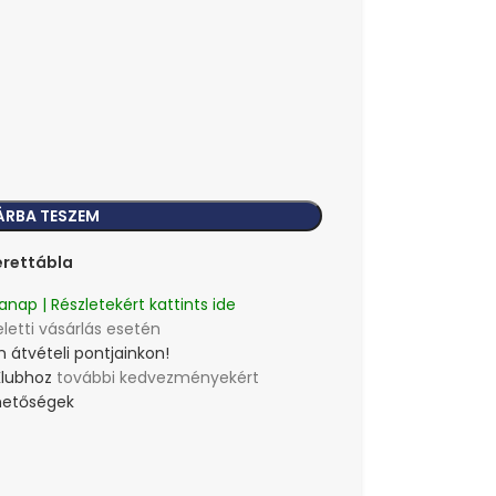
ÁRBA TESZEM
rettábla
anap | Részletekért kattints ide
eletti vásárlás esetén
 átvételi pontjainkon!
Klubhoz
további kedvezményekért
lehetőségek