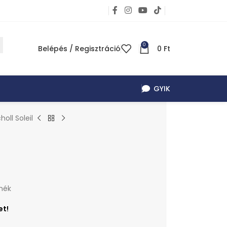
0
Belépés / Regisztráció
0
Ft
GYIK
holl Soleil
mék