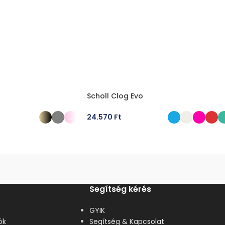
Scholl Clog Evo
24.570
Ft
ÁSA
OPCIÓK VÁLASZTÁSA
Segítség kérés
GYIK
ók
Segítség & Kapcsolat