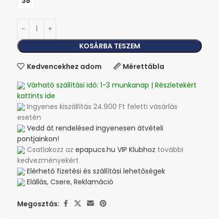
38
KOSÁRBA TESZEM
Kedvencekhez adom
Mérettábla
Várható szállítási idő: 1-3 munkanap | Részletekért
kattints ide
Ingyenes kiszállítás 24.900 Ft feletti vásárlás
esetén
Vedd át rendelésed ingyenesen átvételi
pontjainkon!
Csatlakozz az
epapucs.hu VIP Klubhoz
további
kedvezményekért
Elérhető fizetési és szállítási lehetőségek
Elállás, Csere, Reklamáció
Megosztás: