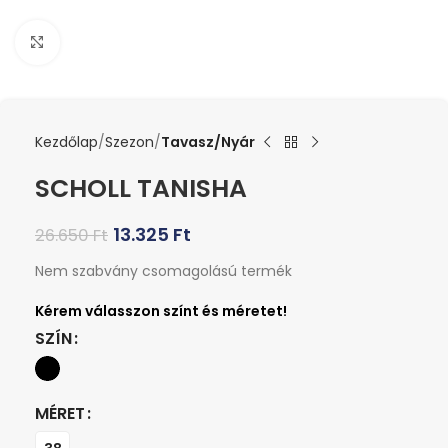
Kattints a nagyításhoz
Kezdőlap
Szezon
Tavasz/Nyár
SCHOLL TANISHA
13.325
Ft
26.650
Ft
Nem szabvány csomagolású termék
SZÍN
MÉRET