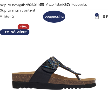
Márkáink
Viszonteladók
Kapcsolat
Skip to navigation
Skip to main content
0
Menü
0
F
-50%
UTOLSÓ MÉRET