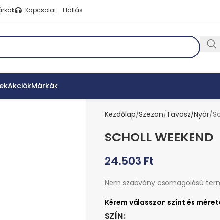
árkák
Kapcsolat
Elállás
ek
Akciók
Márkák
Kezdőlap
Szezon
Tavasz/Nyár
S
SCHOLL WEEKEND
24.503
Ft
Nem szabvány csomagolású ter
SZÍN