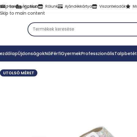
Skip to navigation
Hírek
Vip klub
Rólunk
Ajándékkártya
Viszonteladók
M
Skip to main content
ezdőlap
Újdonságok
Női
Férfi
Gyermek
Professzionális
Talpbetét
UTOLSÓ MÉRET