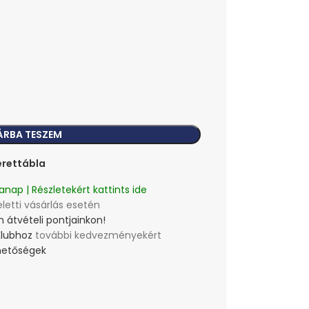
ÁRBA TESZEM
rettábla
anap | Részletekért kattints ide
eletti vásárlás esetén
 átvételi pontjainkon!
Klubhoz
további kedvezményekért
lehetőségek