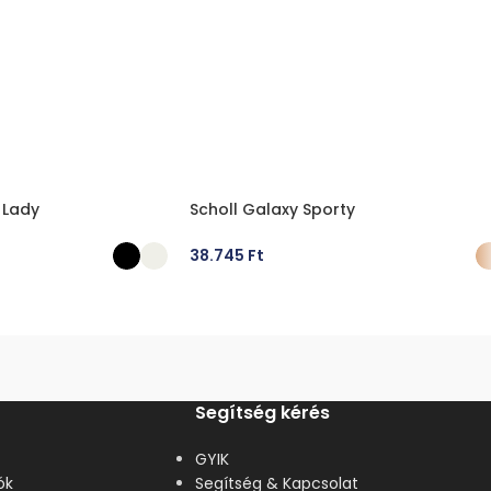
 Lady
Scholl Galaxy Sporty
38.745
Ft
ÁSA
OPCIÓK VÁLASZTÁSA
Segítség kérés
GYIK
ók
Segítség & Kapcsolat