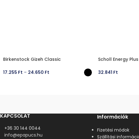
Birkenstock Gizeh Classic
Scholl Energy Plus
17.255
Ft
–
24.650
Ft
32.841
Ft
OPCIÓK VÁLASZTÁSA
OPCIÓK VÁLASZT
KAPCSOLAT
Információk
+36 30 144 0044
Fizetési módok
info@epapucs.hu
Szállítási informáci