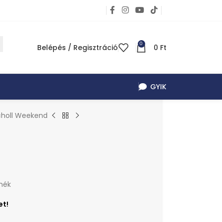
0
Belépés / Regisztráció
0
Ft
GYIK
choll Weekend
mék