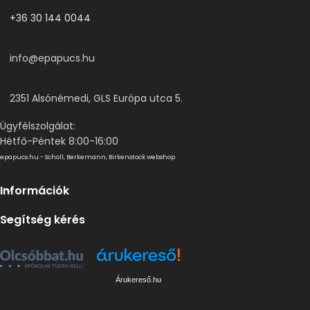
+36 30 144 0044
info@epapucs.hu
2351 Alsónémedi, GLS Európa utca 5.
Ügyfélszolgálat:
Hétfő-Péntek 8:00-16:00
epapucs.hu - Scholl, Berkemann, Birkenstock webshop
Információk
Segítség kérés
Árukereső.hu