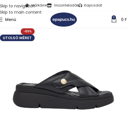
Márkáink
Viszonteladók
Kapcsolat
Skip to navigation
Skip to main content
0
Menü
0
F
-50%
UTOLSÓ MÉRET