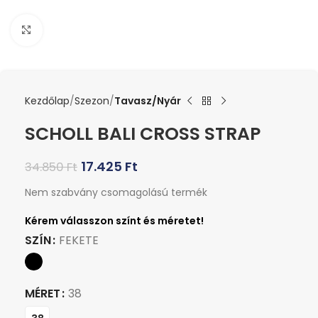
Kattints a nagyításhoz
Kezdőlap
Szezon
Tavasz/Nyár
SCHOLL BALI CROSS STRAP
17.425
Ft
34.850
Ft
Nem szabvány csomagolású termék
SZÍN
FEKETE
MÉRET
38