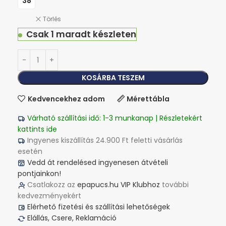
38
Törlés
Csak 1 maradt készleten
KOSÁRBA TESZEM
Kedvencekhez adom
Mérettábla
Várható szállítási idő: 1-3 munkanap | Részletekért
kattints ide
Ingyenes kiszállítás 24.900 Ft feletti vásárlás
esetén
Vedd át rendelésed ingyenesen átvételi
pontjainkon!
Csatlakozz az
epapucs.hu VIP Klubhoz
további
kedvezményekért
Elérhető fizetési és szállítási lehetőségek
Elállás, Csere, Reklamáció