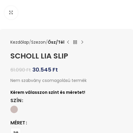
Kattints a nagyításhoz
Kezdőlap
Szezon
Ősz/Tél
SCHOLL LIA SLIP
30.545
Ft
61.090
Ft
Nem szabvány csomagolású termék
SZÍN
MÉRET