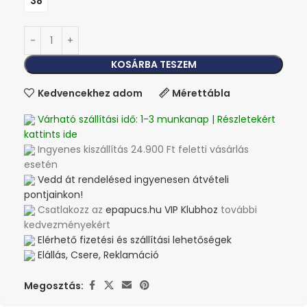
38
KOSÁRBA TESZEM
Kedvencekhez adom
Mérettábla
Várható szállítási idő: 1-3 munkanap | Részletekért
kattints ide
Ingyenes kiszállítás 24.900 Ft feletti vásárlás
esetén
Vedd át rendelésed ingyenesen átvételi
pontjainkon!
Csatlakozz az
epapucs.hu VIP Klubhoz
további
kedvezményekért
Elérhető fizetési és szállítási lehetőségek
Elállás, Csere, Reklamáció
Megosztás: