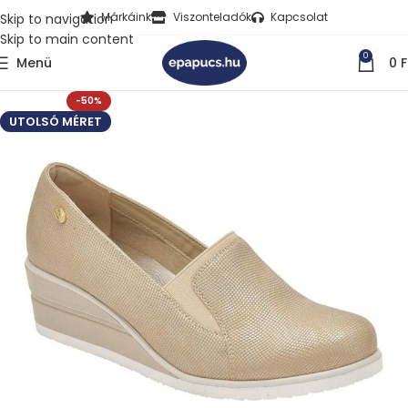
Márkáink
Viszonteladók
Kapcsolat
Skip to navigation
Skip to main content
0
Menü
0
F
-50%
UTOLSÓ MÉRET