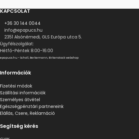
KAPCSOLAT
+36 30 144 0044
info@epapucs.hu
2351 Alsónémedi, GLS Európa utca 5.
Ügyfélszolgálat:
Hétfő-Péntek 8:00-16:00
epapucs.hu - Scholl, Berkemann, Birkenstock webshop
Információk
Fizetési módok
Szállítási információk
Személyes átvétel
Egészségpénztári partnereink
Elállás, Csere, Reklamáció
Segítség kérés