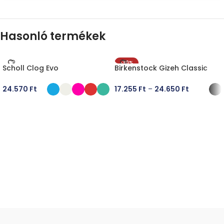
Hasonló termékek
-30%
Scholl Clog Evo
Birkenstock Gizeh Classic
24.570
Ft
17.255
Ft
–
24.650
Ft
OPCIÓK VÁLASZTÁSA
OPCIÓK VÁLASZTÁSA