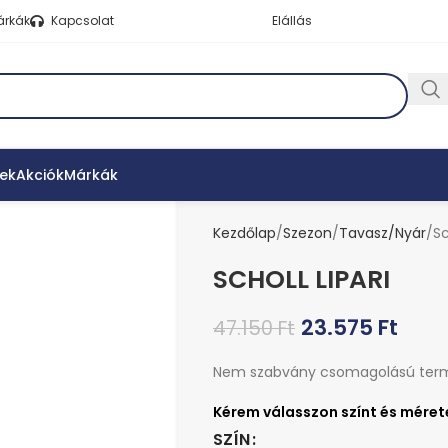
árkák
Kapcsolat
Elállás
ek
Akciók
Márkák
Kezdőlap
Szezon
Tavasz/Nyár
Sc
SCHOLL LIPARI
23.575
Ft
47.150
Ft
Nem szabvány csomagolású ter
SZÍN