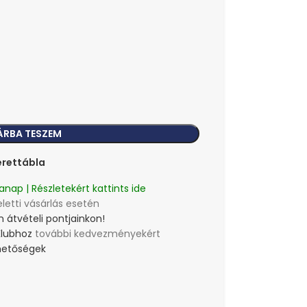
ÁRBA TESZEM
rettábla
anap | Részletekért kattints ide
eletti vásárlás esetén
 átvételi pontjainkon!
Klubhoz
további kedvezményekért
lehetőségek