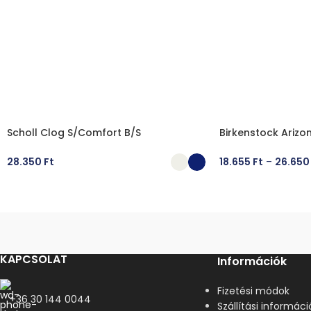
Scholl Clog S/Comfort B/S
Birkenstock Arizo
28.350
Ft
18.655
Ft
–
26.65
OPCIÓK VÁLASZTÁSA
OPCIÓK VÁLASZT
KAPCSOLAT
Információk
Fizetési módok
+36 30 144 0044
Szállítási informáci