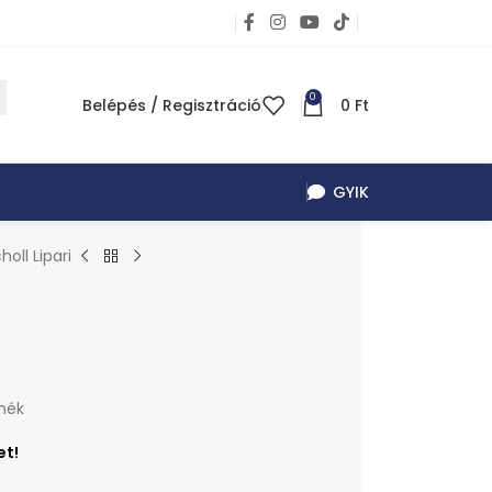
0
Belépés / Regisztráció
0
Ft
GYIK
holl Lipari
mék