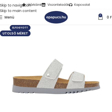
Márkáink
Viszonteladók
Kapcsolat
Skip to navigation
Skip to main content
0
Menü
0
F
ELFOGYOTT
UTOLSÓ MÉRET