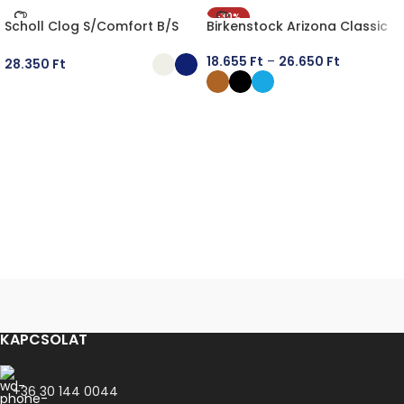
-30%
Scholl Clog S/Comfort B/S
Birkenstock Arizona Classic
18.655
Ft
–
26.650
Ft
28.350
Ft
OPCIÓK VÁLASZTÁSA
OPCIÓK VÁLASZTÁSA
KAPCSOLAT
+36 30 144 0044