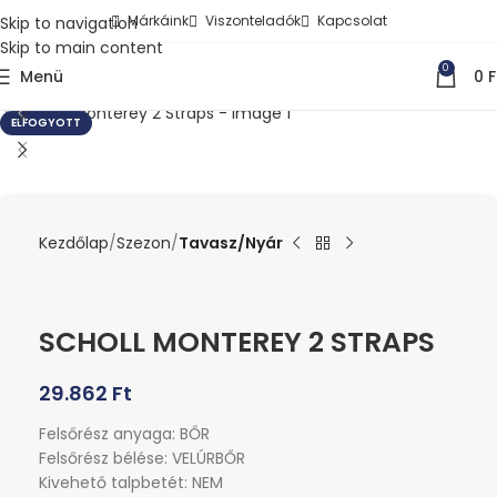
Márkáink
Viszonteladók
Kapcsolat
Skip to navigation
Skip to main content
0
Menü
0
F
Kattints a nagyításhoz
ELFOGYOTT
Kezdőlap
Szezon
Tavasz/Nyár
SCHOLL MONTEREY 2 STRAPS
29.862
Ft
Felsőrész anyaga: BŐR
Felsőrész bélése: VELÚRBŐR
Kivehető talpbetét: NEM