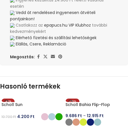
Ingyenes kiszállítás 24.900 Ft feletti vásárlás
esetén
Vedd át rendelésed ingyenesen átvételi
pontjainkon!
Csatlakozz az
epapucs.hu VIP Klubhoz
további
kedvezményekért
Elérhető fizetési és szállítási lehetőségek
Elállás, Csere, Reklamáció
Megosztás:
Hasonló termékek
-61%
-25%
Scholl Sun
Scholl Bahia Flip-Flop
9.686
Ft
–
12.915
Ft
4.200
Ft
10.700
Ft
OPCIÓK VÁLASZTÁSA