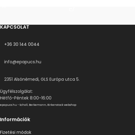
OPCIÓK VÁLASZTÁSA
KAPCSOLAT
+36 30 144 0044
info@epapucs.hu
2351 Alsónémedi, GLS Európa utca 5.
Ügyfélszolgálat:
Hétfő-Péntek 8:00-16:00
epapucs.hu - Scholl, Berkemann, Birkenstock webshop
Információk
Fizetési módok