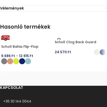
Vélemények
Hasonló termékek
-25%
Scholl Clog Back Guard
Scholl Bahia Flip-Flop
24.570
Ft
9.686
Ft
–
12.915
Ft
OPCIÓK VÁLASZTÁSA
OPCIÓK VÁLASZTÁSA
KAPCSOLAT
+36 30 144 0044