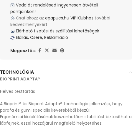
Vedd át rendelésed ingyenesen átvételi
pontjainkon!
Csatlakozz az
epapucs.hu VIP Klubhoz
további
kedvezményekért
Elérhető fizetési és szállítási lehetőségek
Elállás, Csere, Reklamáció
Megosztás:
TECHNOLÓGIA
BIOPRINT ADAPTA®
Helyes testtartás
A Bioprint® és Bioprint Adapta® technológia jellemzője, hogy
parafa és gumi speciális keverékéből készül.
Ergonómiai kialakításának köszönhetően stabilitást biztosíthat a
lábfejnek, ezzel hozzájárul megfelelő helyzetéhez.