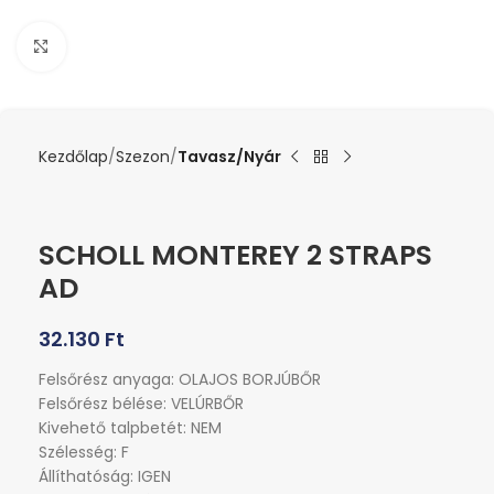
Kattints a nagyításhoz
Kezdőlap
Szezon
Tavasz/Nyár
SCHOLL MONTEREY 2 STRAPS
AD
32.130
Ft
Felsőrész anyaga: OLAJOS BORJÚBŐR
Felsőrész bélése: VELÚRBŐR
Kivehető talpbetét: NEM
Szélesség: F
Állíthatóság: IGEN