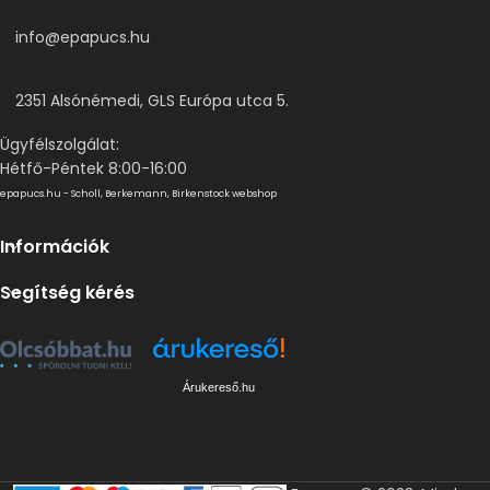
info@epapucs.hu
2351 Alsónémedi, GLS Európa utca 5.
Ügyfélszolgálat:
Hétfő-Péntek 8:00-16:00
epapucs.hu - Scholl, Berkemann, Birkenstock webshop
Információk
Segítség kérés
Árukereső.hu