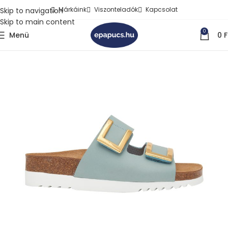
Márkáink
Viszonteladók
Kapcsolat
Skip to navigation
Skip to main content
0
Menü
0
F