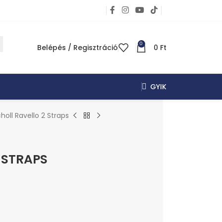
0
Belépés / Regisztráció
0
Ft
GYIK
holl Ravello 2 Straps
 STRAPS