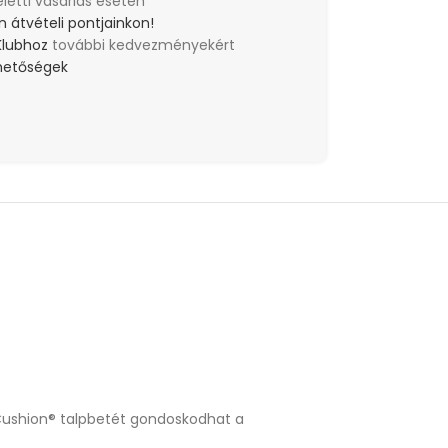
eletti vásárlás esetén
 átvételi pontjainkon!
Klubhoz
további kedvezményekért
lehetőségek
y Cushion® talpbetét gondoskodhat a