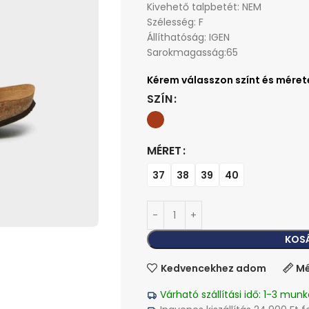
Kivehető talpbetét: NEM
Szélesség: F
Állíthatóság: IGEN
Sarokmagasság:65
SZÍN
MÉRET
37
38
39
40
KOS
Kedvencekhez adom
Mé
Várható szállítási idő: 1-3 munk