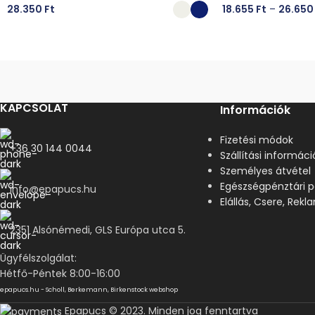
28.350
Ft
18.655
Ft
–
26.65
OPCIÓK VÁLASZTÁSA
OPCIÓK VÁLASZT
KAPCSOLAT
Információk
Fizetési módok
+36 30 144 0044
Szállítási informáci
Személyes átvétel
Egészségpénztári p
info@epapucs.hu
Elállás, Csere, Rek
2351 Alsónémedi, GLS Európa utca 5.
Ügyfélszolgálat:
Hétfő-Péntek 8:00-16:00
epapucs.hu - Scholl, Berkemann, Birkenstock webshop
Epapucs © 2023. Minden jog fenntartva