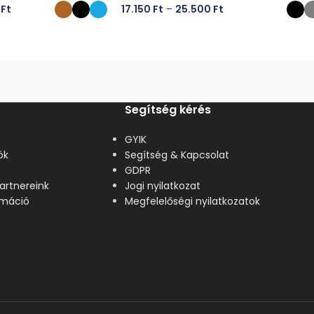
0
Ft
17.150
Ft
–
25.500
Ft
ÁSA
OPCIÓK VÁLASZTÁSA
Segítség kérés
GYIK
ók
Segítség & Kapcsolat
GDPR
artnereink
Jogi nyilatkozat
lamáció
Megfelelőségi nyilatkozatok