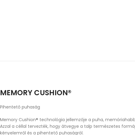
MEMORY CUSHION®
Pihentető puhaság
Memory Cushion® technológia jellemzője a puha, memóriahabbal
Azzal a céllal tervezték, hogy átvegye a talp természetes form
kényelemről és a pihentető puhaságról.