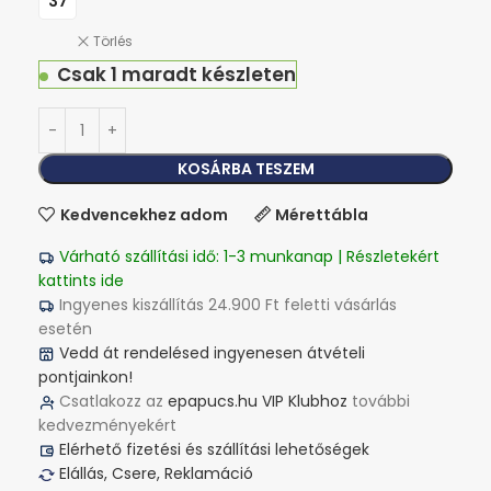
37
Törlés
Csak 1 maradt készleten
KOSÁRBA TESZEM
Kedvencekhez adom
Mérettábla
Várható szállítási idő: 1-3 munkanap | Részletekért
kattints ide
Ingyenes kiszállítás 24.900 Ft feletti vásárlás
esetén
Vedd át rendelésed ingyenesen átvételi
pontjainkon!
Csatlakozz az
epapucs.hu VIP Klubhoz
további
kedvezményekért
Elérhető fizetési és szállítási lehetőségek
Elállás, Csere, Reklamáció