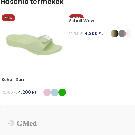
Hasonló termékek
-61%
-60%
Scholl Wow
4.200
Ft
10.531
Ft
OPCIÓK VÁLASZTÁSA
Scholl Sun
4.200
Ft
10.700
Ft
OPCIÓK VÁLASZTÁSA