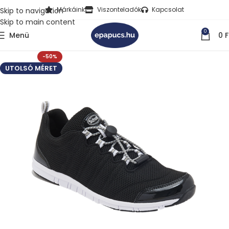
Márkáink
Viszonteladók
Kapcsolat
Skip to navigation
Skip to main content
0
Menü
0
F
-50%
UTOLSÓ MÉRET