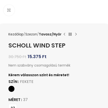
Kattints a nagyításhoz
Kezdőlap
Szezon
Tavasz/Nyár
SCHOLL WIND STEP
15.375
Ft
30.750
Ft
Nem szabvány csomagolású termék
SZÍN
FEKETE
MÉRET
37