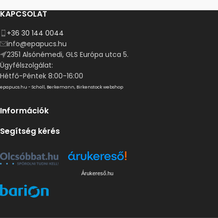
KAPCSOLAT
+36 30 144 0044
info@epapucs.hu
2351 Alsónémedi, GLS Európa utca 5.
Ügyfélszolgálat:
Hétfő-Péntek 8:00-16:00
epapucs.hu - Scholl, Berkemann, Birkenstock webshop
Információk
Segítség kérés
Árukereső.hu