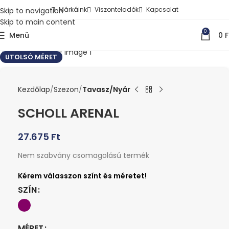
Márkáink
Viszonteladók
Kapcsolat
Skip to navigation
Skip to main content
0
Menü
0
F
Kattints a nagyításhoz
UTOLSÓ MÉRET
Kezdőlap
Szezon
Tavasz/Nyár
SCHOLL ARENAL
27.675
Ft
Nem szabvány csomagolású termék
SZÍN
MÉRET