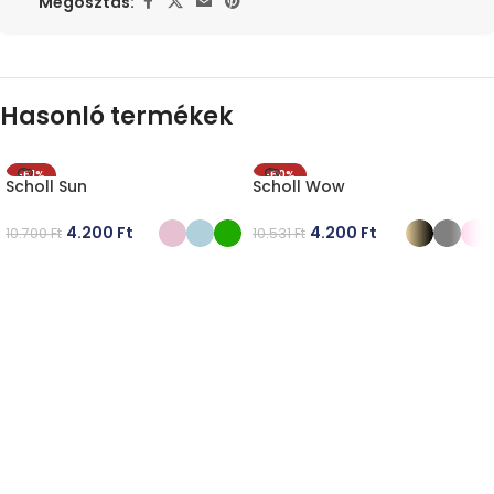
Megosztás:
Hasonló termékek
-61%
-60%
Scholl Sun
Scholl Wow
4.200
Ft
4.200
Ft
10.700
Ft
10.531
Ft
OPCIÓK VÁLASZTÁSA
OPCIÓK VÁLASZTÁSA