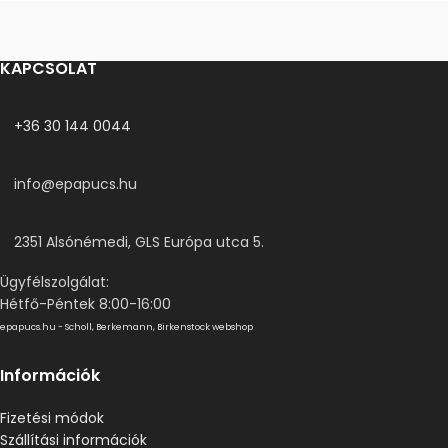
KAPCSOLAT
+36 30 144 0044
info@epapucs.hu
2351 Alsónémedi, GLS Európa utca 5.
Ügyfélszolgálat:
Hétfő-Péntek 8:00-16:00
epapucs.hu - Scholl, Berkemann, Birkenstock webshop
Információk
Fizetési módok
Szállítási információk