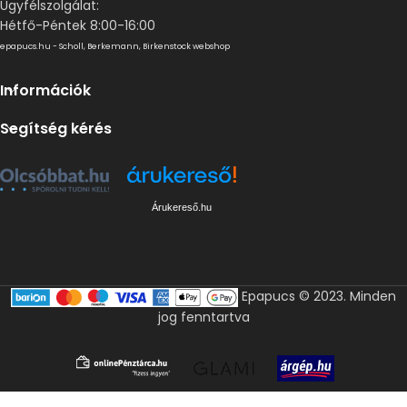
Ügyfélszolgálat:
Hétfő-Péntek 8:00-16:00
epapucs.hu - Scholl, Berkemann, Birkenstock webshop
Információk
Segítség kérés
Árukereső.hu
Epapucs © 2023. Minden
jog fenntartva