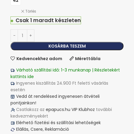
42
Törlés
Csak 1 maradt készleten
KOSÁRBA TESZEM
Kedvencekhez adom
Mérettábla
Várható szállítási idő: 1-3 munkanap | Részletekért
kattints ide
Ingyenes kiszállítás 24.900 Ft feletti vásárlás
esetén
Vedd át rendelésed ingyenesen átvételi
pontjainkon!
Csatlakozz az
epapucs.hu VIP Klubhoz
további
kedvezményekért
Elérhető fizetési és szállítási lehetőségek
Elállás, Csere, Reklamáció