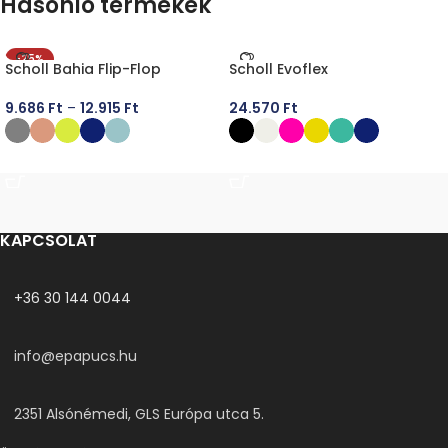
Hasonló termékek
-25%
Scholl Bahia Flip-Flop
Scholl Evoflex
9.686
Ft
–
12.915
Ft
24.570
Ft
OPCIÓK VÁLASZTÁSA
OPCIÓK VÁLASZTÁSA
KAPCSOLAT
+36 30 144 0044
info@epapucs.hu
2351 Alsónémedi, GLS Európa utca 5.