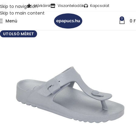
Márkáink
Viszonteladók
Kapcsolat
Skip to navigation
Skip to main content
0
Menü
0
F
UTOLSÓ MÉRET