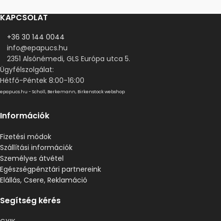
KAPCSOLAT
+36 30 144 0044
info@epapucs.hu
2351 Alsónémedi, GLS Európa utca 5.
Ügyfélszolgálat:
Hétfő-Péntek 8:00-16:00
epapucs.hu - Scholl, Berkemann, Birkenstock webshop
Információk
Fizetési módok
Szállítási információk
Személyes átvétel
Egészségpénztári partnereink
Elállás, Csere, Reklamáció
Segítség kérés