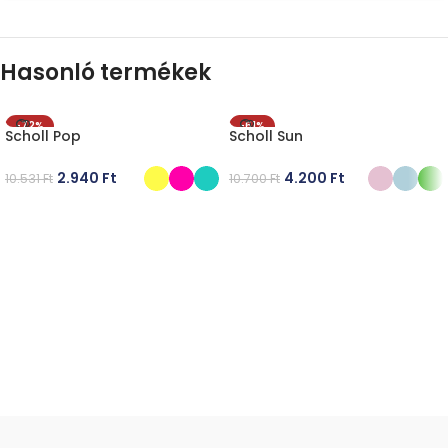
Hasonló termékek
-72%
-61%
Scholl Pop
Scholl Sun
2.940
Ft
4.200
Ft
10.531
Ft
10.700
Ft
OPCIÓK VÁLASZTÁSA
OPCIÓK VÁLASZTÁSA