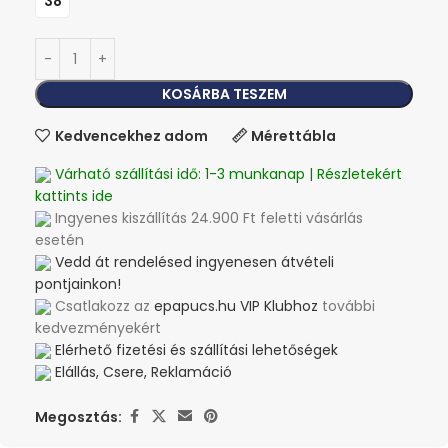
38
KOSÁRBA TESZEM
Kedvencekhez adom
Mérettábla
Várható szállítási idő: 1-3 munkanap | Részletekért
kattints ide
Ingyenes kiszállítás 24.900 Ft feletti vásárlás
esetén
Vedd át rendelésed ingyenesen átvételi
pontjainkon!
Csatlakozz az
epapucs.hu VIP Klubhoz
további
kedvezményekért
Elérhető fizetési és szállítási lehetőségek
Elállás, Csere, Reklamáció
Megosztás: