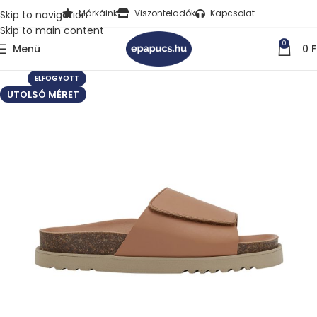
Márkáink
Viszonteladók
Kapcsolat
Skip to navigation
Skip to main content
0
Menü
0
F
ELFOGYOTT
UTOLSÓ MÉRET